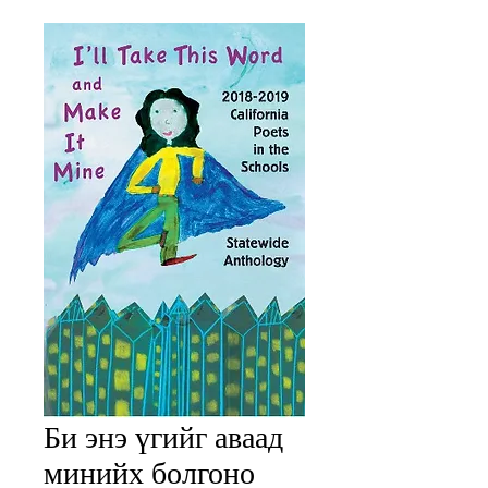
Би энэ үгийг аваад
минийх болгоно