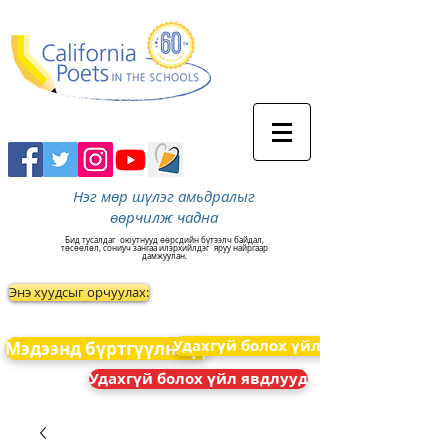
Нэг мөр шүлэг амьдралыг
өөрчилж чадна
Бид тусалдаг
оюутнууд өөрсдийн бүтээлч байдал,
төсөөлөл, сониуч зангаа илэрхийлдэг
яруу найргаар
дамжуулан.
Энэ хуудсыг орчуулах:
Удахгүй болох үйл явдлууд
Мэдээнд бүртгүүлнэ үү
Удахгүй болох үйл явдлууд