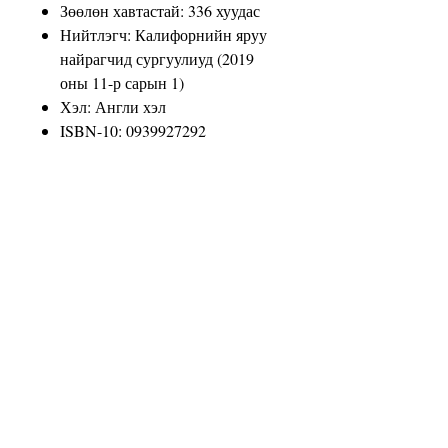
Зөөлөн хавтастай: 336 хуудас
Нийтлэгч: Калифорнийн яруу
найрагчид сургуулиуд (2019
оны 11-р сарын 1)
Хэл: Англи хэл
ISBN-10: 0939927292
ISBN-13: 978-0939927296
Бүтээгдэхүүний хэмжээ: 6 x 0.8
x 9 инч
Хүргэлтийн жин: 1 фунт
(Тээвэрлэлтийн үнэ болон
бодлогыг харах)
Хэрэглэгчийн дундаж үнэлгээ:
Энэ зүйлийг хамгийн түрүүнд
хянан үзсэн хүн болоорой
Амазоны шилдэг
борлуулалттай хүмүүсийн
зэрэглэл: Номын жагсаалтад
#533,843 (Номын шилдэг 100-г