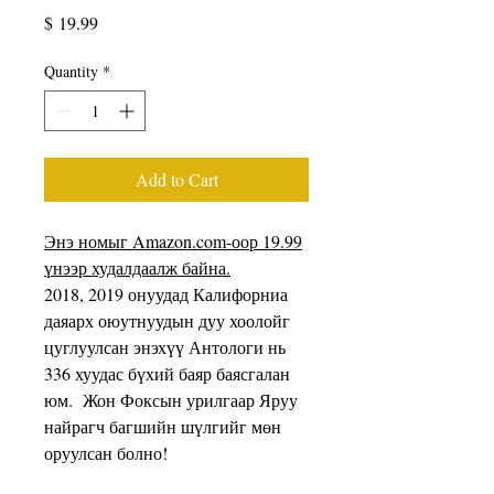
Price
$ 19.99
Quantity
*
Add to Cart
Энэ номыг Amazon.com-оор 19.99
үнээр худалдаалж байна.
2018, 2019 онуудад Калифорниа
даяарх оюутнуудын дуу хоолойг
цуглуулсан энэхүү Антологи нь
336 хуудас бүхий баяр баясгалан
юм. Жон Фоксын урилгаар Яруу
найрагч багшийн шүлгийг мөн
оруулсан болно!