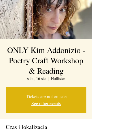
ONLY Kim Addonizio -
Poetry Craft Workshop
& Reading
sob., 16 sie
  |  
Hollister
Tickets are not on sale
See other events
Czas i lokalizacja