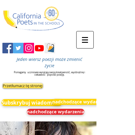
Jeden wiersz poezji może zmienić
życie
Pomagamy
uczniowie wyrażają swoją kreatywność, wyobraźnię i
ciekawość
poprzez poezję.
Przetłumacz tę stronę:
nadchodzące wydarzenia
Subskrybuj wiadomości
nadchodzące wydarzenia