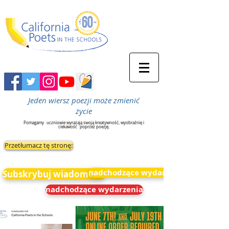
Jeden wiersz poezji może zmienić
życie
Pomagamy
uczniowie wyrażają swoją kreatywność, wyobraźnię i
ciekawość
poprzez poezję.
Przetłumacz tę stronę:
nadchodzące wydarzenia
Subskrybuj wiadomości
nadchodzące wydarzenia