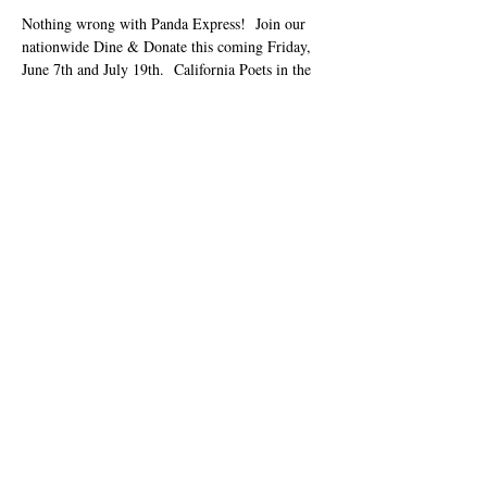
Nothing wrong with Panda Express!  Join our 
nationwide Dine & Donate this coming Friday, 
June 7th and July 19th.  California Poets in the 
Schools will receive 28% of all orders!  Online 
orders only! Apply code 923882 in the 
Fundraiser Code box during online checkout at 
www.pandaexpress.com
 or via App. Place your 
order for pickup or delivery on Friday, June 07 
and July 19th.
Udostępnij to wydarzenie
info@cpits.org
| Tel
415.221.4201
|
PO Box
1328, Santa Rosa, CA 95402
Prawa autorskie 2018
Kalifornijscy poeci w
szkołach
501 (c) (3) organizacja non-profit