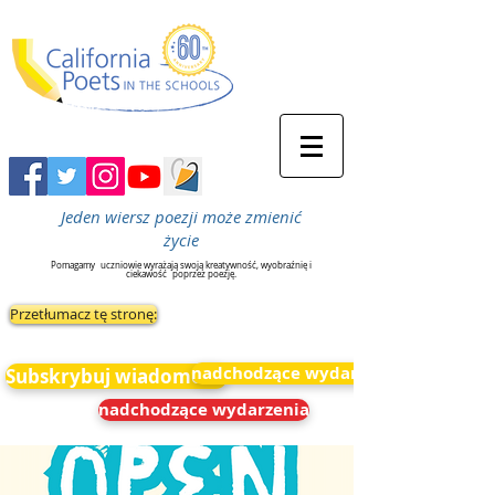
Jeden wiersz poezji może zmienić
życie
Pomagamy
uczniowie wyrażają swoją kreatywność, wyobraźnię i
ciekawość
poprzez poezję.
Przetłumacz tę stronę:
nadchodzące wydarzenia
Subskrybuj wiadomości
nadchodzące wydarzenia