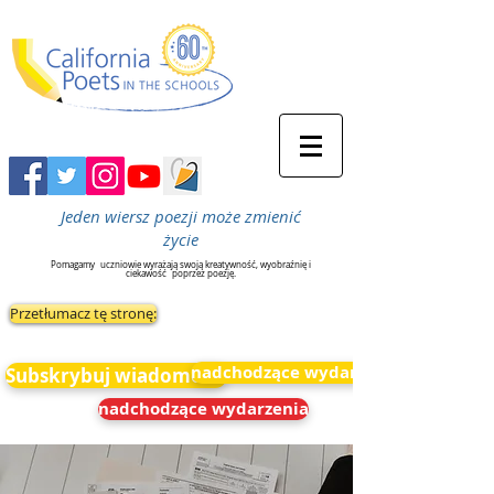
Jeden wiersz poezji może zmienić
życie
Pomagamy
uczniowie wyrażają swoją kreatywność, wyobraźnię i
ciekawość
poprzez poezję.
Przetłumacz tę stronę:
nadchodzące wydarzenia
Subskrybuj wiadomości
nadchodzące wydarzenia