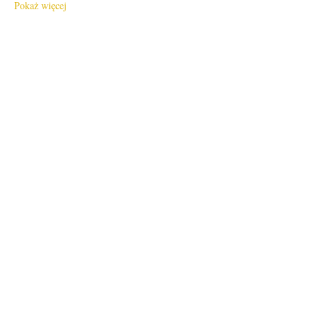
Pokaż więcej
Bilety
Sprzedaż zakończona
Rodzaj biletu
free!
Cena
0,00 USD
Sprzedaż zakończona
Rodzaj biletu
donation to CalPoets
Cena