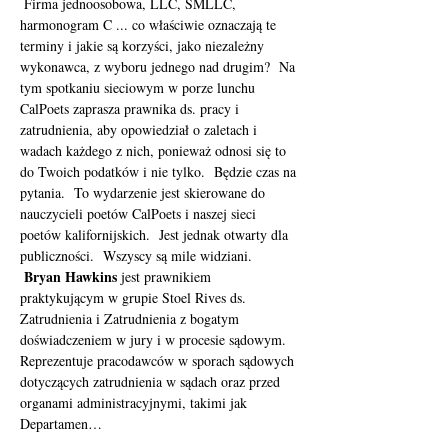
 Firma jednoosobowa, LLC, SMLLC, 
harmonogram C ... co właściwie oznaczają te 
terminy i jakie są korzyści, jako niezależny 
wykonawca, z wyboru jednego nad drugim?  Na 
tym spotkaniu sieciowym w porze lunchu 
CalPoets zaprasza prawnika ds. pracy i 
zatrudnienia, aby opowiedział o zaletach i 
wadach każdego z nich, ponieważ odnosi się to 
do Twoich podatków i nie tylko.  Będzie czas na 
pytania.  To wydarzenie jest skierowane do 
nauczycieli poetów CalPoets i naszej sieci 
poetów kalifornijskich.  Jest jednak otwarty dla 
publiczności.  Wszyscy są mile widziani. 
Bryan Hawkins
 jest prawnikiem 
praktykującym w grupie Stoel Rives ds. 
Zatrudnienia i Zatrudnienia z bogatym 
doświadczeniem w jury i w procesie sądowym. 
Reprezentuje pracodawców w sporach sądowych 
dotyczących zatrudnienia w sądach oraz przed 
organami administracyjnymi, takimi jak 
Departamen…