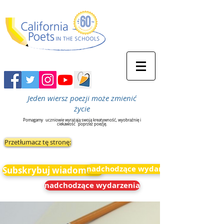
Jeden wiersz poezji może zmienić
życie
Pomagamy
uczniowie wyrażają swoją kreatywność, wyobraźnię i
ciekawość
poprzez poezję.
Przetłumacz tę stronę:
nadchodzące wydarzenia
Subskrybuj wiadomości
nadchodzące wydarzenia