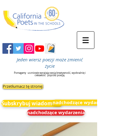
Jeden wiersz poezji może zmienić
życie
Pomagamy
uczniowie wyrażają swoją kreatywność, wyobraźnię i
ciekawość
poprzez poezję.
Przetłumacz tę stronę:
nadchodzące wydarzenia
Subskrybuj wiadomości
nadchodzące wydarzenia