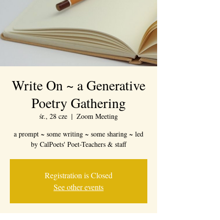
Write On ~ a Generative
Poetry Gathering
śr., 28 cze
  |  
Zoom Meeting
a prompt ~ some writing ~ some sharing ~ led
by CalPoets' Poet-Teachers & staff
Registration is Closed
See other events