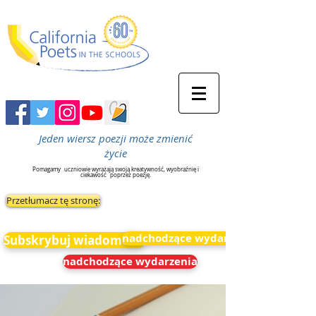
Jeden wiersz poezji może zmienić
życie
Pomagamy
uczniowie wyrażają swoją kreatywność, wyobraźnię i
ciekawość
poprzez poezję.
Przetłumacz tę stronę:
nadchodzące wydarzenia
Subskrybuj wiadomości
nadchodzące wydarzenia