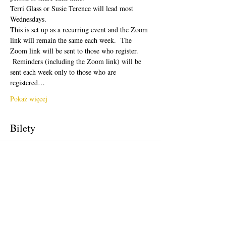
Terri Glass or Susie Terence will lead most 
Wednesdays.  
This is set up as a recurring event and the Zoom 
link will remain the same each week.  The 
Zoom link will be sent to those who register. 
 Reminders (including the Zoom link) will be 
sent each week only to those who are 
registered…
Pokaż więcej
Bilety
Sprzedaż zakończona
Rodzaj biletu
Free Ticket
Cena
0,00 USD