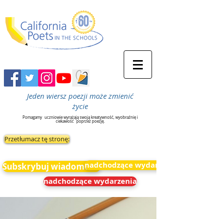
Jeden wiersz poezji może zmienić
życie
Pomagamy
uczniowie wyrażają swoją kreatywność, wyobraźnię i
ciekawość
poprzez poezję.
Przetłumacz tę stronę:
nadchodzące wydarzenia
Subskrybuj wiadomości
nadchodzące wydarzenia