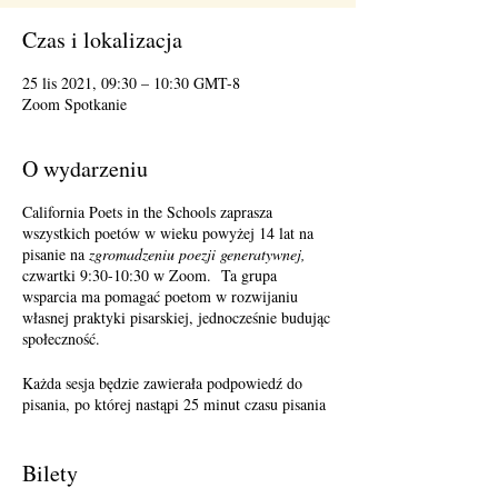
Czas i lokalizacja
25 lis 2021, 09:30 – 10:30 GMT-8
Zoom Spotkanie
O wydarzeniu
California Poets in the Schools zaprasza
wszystkich poetów w wieku powyżej 14 lat na
pisanie na
zgromadzeniu poezji generatywnej,
czwartki 9:30-10:30 w Zoom. Ta grupa
wsparcia ma pomagać poetom w rozwijaniu
własnej praktyki pisarskiej, jednocześnie budując
społeczność.
Każda sesja będzie zawierała podpowiedź do
pisania, po której nastąpi 25 minut czasu pisania
i 25 minut dzielenia się. Udostępnianie jest
opcjonalne. Przyjmowanie opinii jest
opcjonalne. Należy pamiętać, że w zależności od
Bilety
liczby uczestników może nie być czasu dla