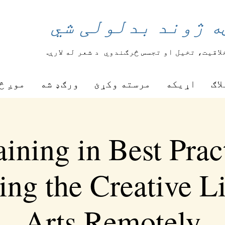
ه ژوند بدلولی شي
لاقیت، تخیل او تجسس څرګندوي
د شعر له لارې.
لاګ
اړیکه
مرسته وکړئ
ورګډ شه
موږ څ
ining in Best Prac
ing the Creative Li
Arts Remotely