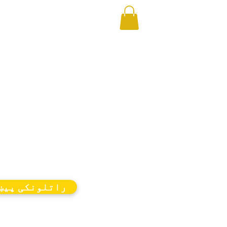
راتلونکی پیښ