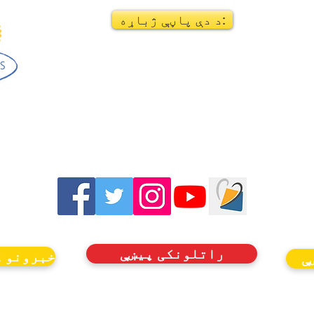
د دې پاڼې ژباړه:
راتلونکی پیښې
خبرونو ک
ې