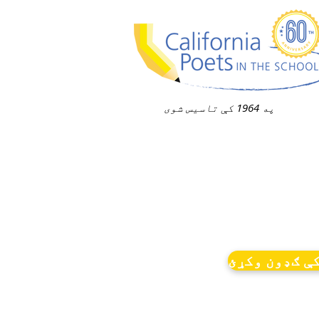
په 1964 کې تاسیس شوی
ې ګډون وکړئ