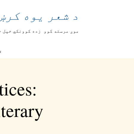
د شعر یوه کرښ
موږ مرسته کوو
زده کوونکي خپل خ
ب
tices:
terary