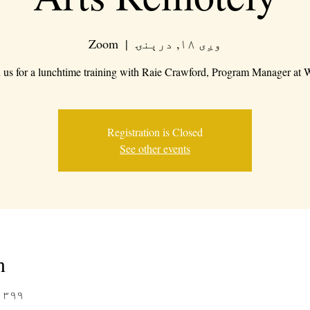
وږی ۱۸, درېنۍ
  |  
Zoom
n us for a lunchtime training with Raie Crawford, Program Manager at 
Registration is Closed
See other events
n
AP ۱۳۹۹ وږی ۱۸ 