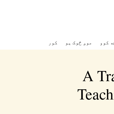
ه کوو
موږ څوک یو
کور
A Tra
Teach