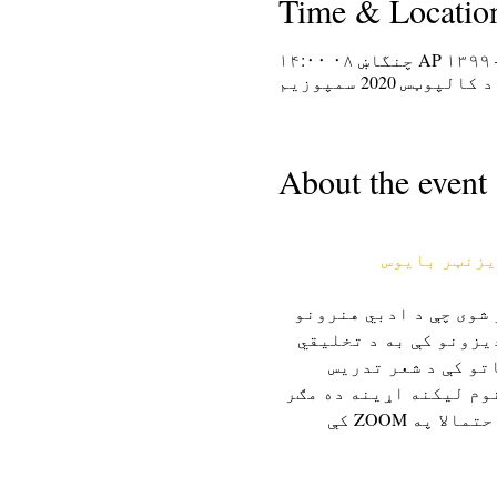
Time & Locatio
د کالپوټس 2020 سمپوزیم
About the event
یزنټر بایوس
وزیم د ټولو 12-104 خلکو لپاره چمتو شوی چې د ادبي هنرونو 
یزونو کې به د تخلیقي 
و کې د شعر تدریس 
ونو بشپړ مینو وي.  نوم لیکنه اړینه ده مګر 
راجستر کونکي کولی شي په کوم ورکشاپ کې برخه واخلي او غوره کړي.  کنفرانس به احتمالا په ZOOM کې 