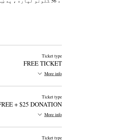
 د 56 کلونو لپاره ، په ښوونځیو کې د کالیفورنیا شاعرانو د یو ملیو…
Ticket type
FREE TICKET
More info
Ticket type
FREE + $25 DONATION
More info
Ticket type