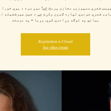
وټس شعري سمپوزیم مجازی پرمخ ځي! موږ سره د یوې خورا 
ای، شعري غونډې لپاره ګډون وکړئ چې د جین هیرشفیلډ او
بیاني په توګه وړاندې کوي. وړیا ~ په مرسته
Registration is Closed
See other events