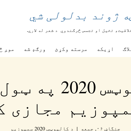
ه ژوند بدلولی شي
لاقیت، تخیل او تجسس څرګندوي
د شعر له لارې.
لاګ
اړیکه
مرسته وکړئ
ورګډ شه
موږ څ
د کالپوټس 2020
مپوزیم مجازی ک
چنگاښ ۰۶, جمعه
  |  
د کالپوټس 2020 سمپوزیم