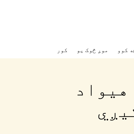
ه کوو
موږ څوک یو
کور
 په ټول هیواد
یږي