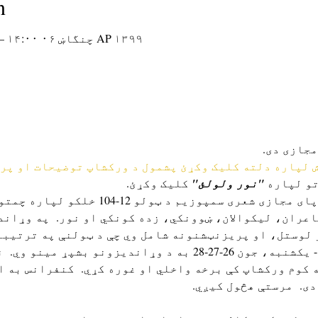
n
AP ۱۳۹۹ چنگاښ ۰۶ ۱۴:۰۰ – AP ۱۳۹۹ چنگاښ ۰۸ ۱۴:۰۰
 لپاره دلته کلیک وکړئ پشمول د ورکشاپ توضیحات او پر
"نور ولولئ"
 کلیک وکړئ.
 دا په زړه پوری، د اونۍ پای مجازی شعری سمپ
شاعران، لیکوالان، ښوونکي، زده کونکي او نور.  په وړاند
لوستل، او پریزنټشنونه شامل وي چې د ټولنې په ترتیبات
لپاره چمتو شوي.  د جمعې - یکشنبه، جون 26-27-28 به د وړاندیز
ی.  مرستې هڅول کیږي. 