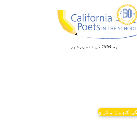
په 1964 کې تاسیس شوی
ې ګډون وکړئ