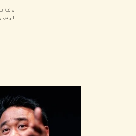
د کالپ
اونۍ پ