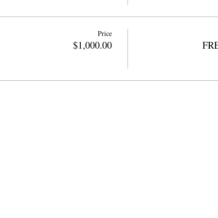
Price
$1,000.00
FRE
د چاپ حق 2018
په ښوونځیو کې د کالیفورنیا ش
لیفون 415.221.4201 |
info@cpits.org
501 (c) (3) غیر انتفاعي