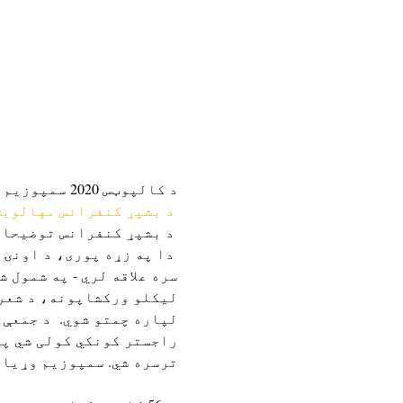
د کالپوټس 2020 سمپوزیم مجازی دی. 
د بشپړ کنفرانس مهالویش
 د بشپړ کنفرانس توضیحاتو لپاره 
سره علاقه لري - په شمول 
لیکلو ورکشاپونه، د شعر 
ترسره شي. سمپوزیم وړیا د