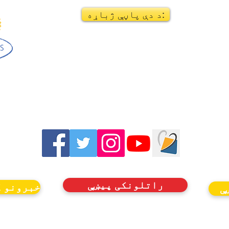
د دې پاڼې ژباړه:
راتلونکی پیښې
خبرونو ک
ې