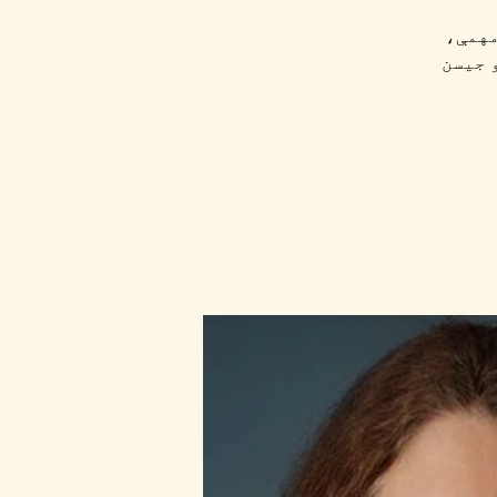
مهمې،
 جیسن