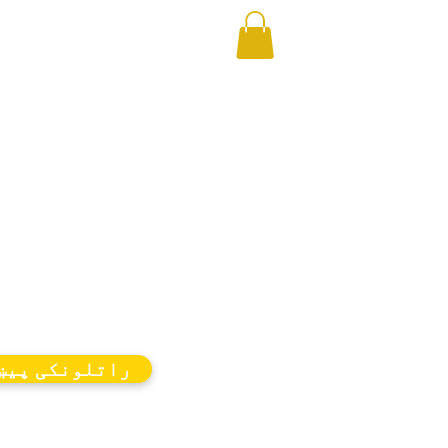
راتلونکی پیښ