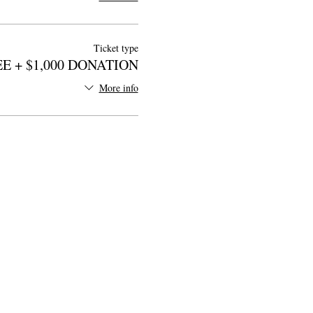
Ticket type
E + $1,000 DONATION
More info
PO بکس 1328، سانتا روزا، CA 95402
| ټی