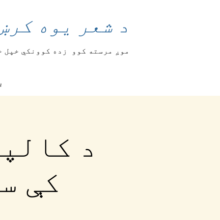
د شعر یوه کرښ
موږ مرسته کوو
زده کوونکي خپل خ
ب
کې س