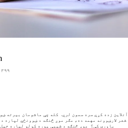
n
AP ۱۳۹۹ تله ۲۲ 
نلاین زده کړې سره سمون لري. کله چې ماشومان بیرته ښوو
 شعر لارښوونه مهمه ده، مګر موږ څنګه د ښوونځي لپاره دا
باورۍ کې؟ موږ څنګه د شیبې پوره کولو لپاره خپل