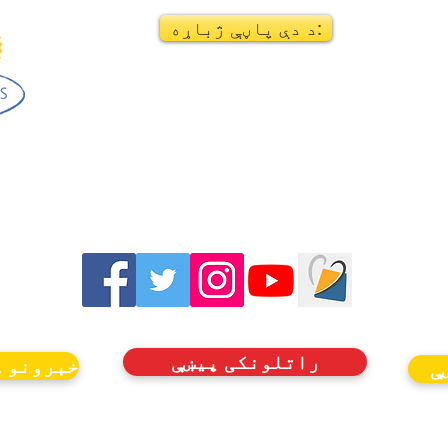
د دې پاڼې ژباړه:
راتلونکی پیښې
خبرونو ک
ې