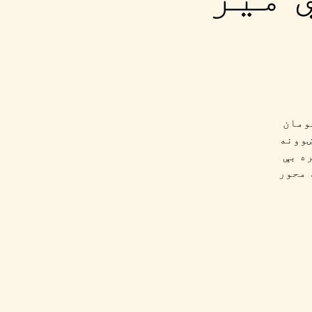
ومان
ښوونه
ه بې
 محور