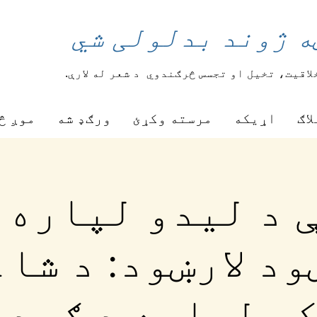
ه ژوند بدلولی شي
لاقیت، تخیل او تجسس څرګندوي
د شعر له لارې.
لاګ
اړیکه
مرسته وکړئ
ورګډ شه
موږ څ
 د لیدو لپاره 
ود لارښود: د شاع
و لپاره د ګردي