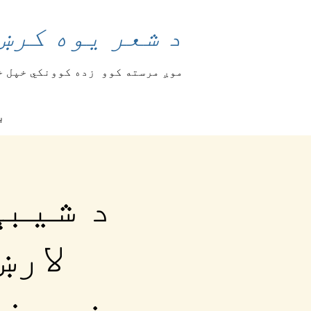
د شعر یوه کرښ
موږ مرسته کوو
زده کوونکي خپل خ
ب
د شیبې
لارښ
ښوونک