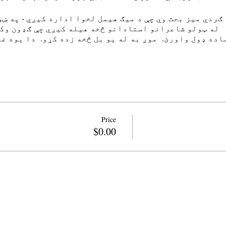
 ګردي میز بحث وي چې د میګ هیمل لخوا اداره کیږي - په ښ
له ټولو شاعرانو استادانو څخه هیله کیږي چې ګډون وکړ
اده ډول واورئ. موږ به له یو بل څخه زده کړو. دا یوه غ
Price
$0.00