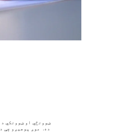
ښوونځي او ښوونکي د آ
ده. موږ پوهیږو چې د