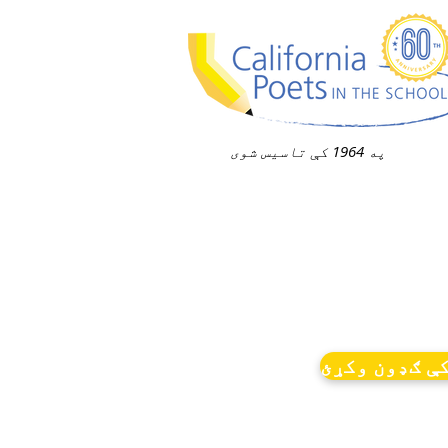
په 1964 کې تاسیس شوی
ې ګډون وکړئ