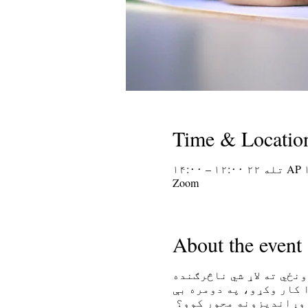
Time & Locatio
۱۲:۰۰ – ۱۴:۰۰
Zoom
About the event
نځي ته لاړ شي ناڅرګنده
 کار وکړو، په دومره بې
 وړاندیزونه محور کوو؟