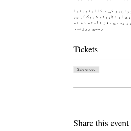
وونځیو کې د کالیفورنیا
ي او نظرونه شریک کړي،
یر رسمي مغز ناسته ده نه
رسمي روزنه.
Tickets
Sale ended
Share this event