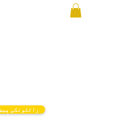
راتلونکی پیښ