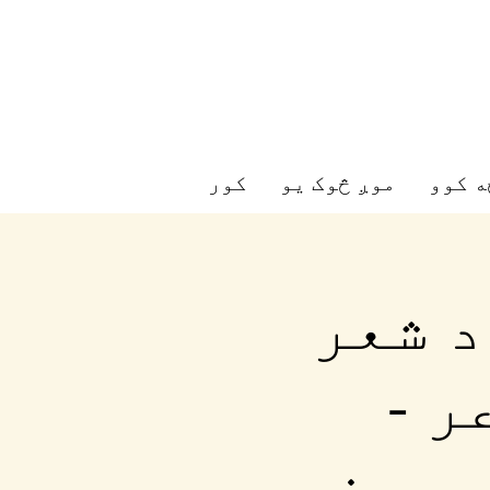
ه کوو
موږ څوک یو
کور
د شعر
ر -
 میز