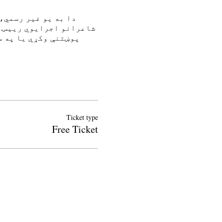
دا به یو غیر رسمي،
شاعرانو اجرایوي رییس. 
پوښتنې وکړي یا په س
Ticket type
Free Ticket