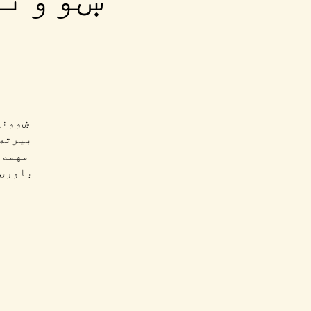
ښوونځ
بیرته 
مهمه 
باورۍ 