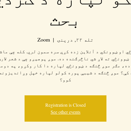
بحث
تله ۲۲, درېنۍ
  |  
Zoom
ي او ښوونکي د آنلاین زده کړې سره سمون لري. کله چې ماش
ښوونځي ته لاړ شي ناڅرګنده ده. موږ پوهیږو چې د شعر لار
ده، مګر موږ څنګه د ښوونځي لپاره دا کار وکړو، په دومر
کې؟ موږ څنګه د شیبې پوره کولو لپاره خپل وړاندیزونه
کوو؟
Registration is Closed
See other events