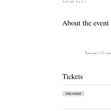
د زوم غونډه
About the event
س، کالپوټس)
Tickets
Sale ended