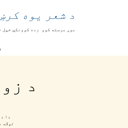
د شعر یوه کرښ
موږ مرسته کوو
زده کوونکي خپل خ
ب
د زوم
دا د 
توګه د