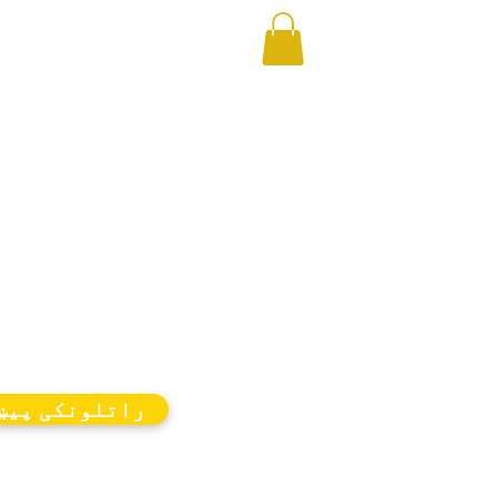
راتلونکی پیښ