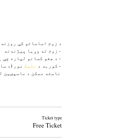
د زوم اساساتو کې روزنه
 - زوم ته وړیا پیژندنه
 - د هغو کسانو لپاره چې په لیرې توګه د شعر زده کولو لپاره چمتووالی نیسي
 - کوربه د 
بلیک
 مور (د س
 ناسته ممکن د ماسپښین له 1 بجو دمخه پای ته ورسیږي.
Ticket type
Free Ticket