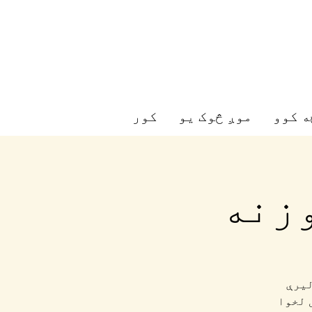
ه کوو
موږ څوک یو
کور
وزنه
لیرې
 لخوا