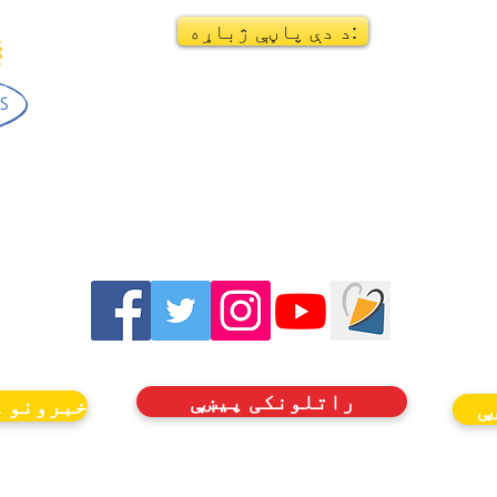
د دې پاڼې ژباړه:
راتلونکی پیښې
خبرونو ک
ې