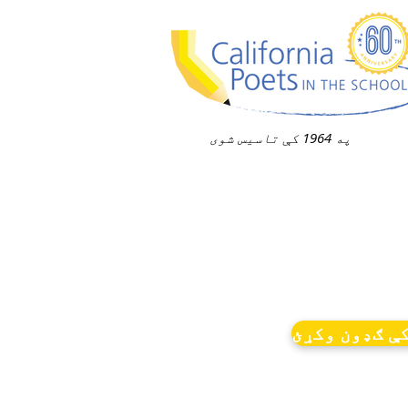
په 1964 کې تاسیس شوی
ې ګډون وکړئ