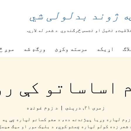
ه ژوند بدلولی شي
لاقیت، تخیل او تجسس څرګندوي
د شعر له لارې.
لاګ
اړیکه
مرسته وکړئ
ورګډ شه
موږ څ
 اساساتو کې ر
زمری ۲۱, درېنۍ
  |  
د زوم غونډه
زوم لپاره وړیا پیژندنه ده، د هغو کسانو لپاره چې په 
 شعر زده کولو لپاره چمتو کوي، د بلیک مور او میګ هیمل