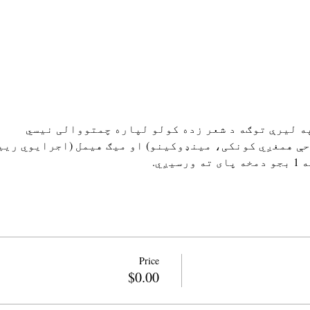
احې همغږي کونکی، مینډوکینو) او میګ هیمل (اجرایوي ریی
Price
$0.00