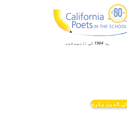
په 1964 کې تاسیس شوی
ې ګډون وکړئ