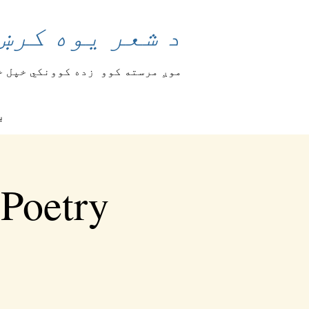
د شعر یوه کرښ
موږ مرسته کوو
زده کوونکي خپل خ
ب
 Poetry