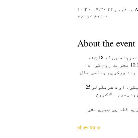
۱۰:۳۰
د زوم غونډه
About the event
د کالیفورنیا شاعران په ښوونځیو کې ټولو شاعرانو ته ښه راغلاست ویل کیږي، چې عمرونه یې له 18 څخه 
 چهارشنبه د سهار له 9:30 بجو څخه تر 10:30 بجو په زوم کې.  دا 
 وده ورکړي، پداسې حال 
 په هره ناسته کې به د لیکلو پرامپټ وړاندیز شامل وي، ورپسې د لیکلو وخت 25 دقیقې، او د شریکولو 25 
ونیسئ، د # ګډون 
.  کله چې ټیري نشي 
Show More