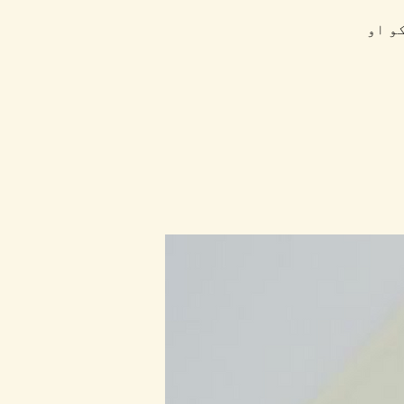
 شاعر - ښوونکو او