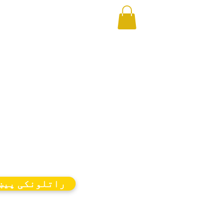
راتلونکی پیښ