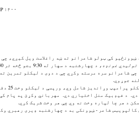
AP ۱۴۰۰ مرغومی ۲۲ ۹:۳۰ – 
 تولیدي غونډه، د
 چې شاعرانو سره مرسته وکړي چې د دوی د لیکلو تمرین ته
نه جوړوي. 
ي.  د فیډبیک منل اختیاري دي.  مهرباني وکړئ په پام کې 
ن د هر چا لپاره وخت نه وي چې هر وخت شریک کړي. 
ې کالپویټس شاعر - ښوونکی به د چهارشنبه ډیری رهبري وکړي