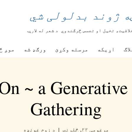
ه ژوند بدلولی شي
لاقیت، تخیل او تجسس څرګندوي
د شعر له لارې.
لاګ
اړیکه
مرسته وکړئ
ورګډ شه
موږ څ
On ~ a Generative
Gathering
مرغومی ۲۲, څلرنۍ
  |  
د زوم غونډه