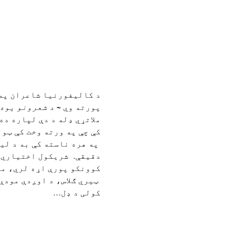
پورته وي 
~ د شعرونو یوه
ملاتړي ډله د دې لپاره ده
کې چې په ورته وخت کې ټول
دقیقې.  شریکول اختیاري د
کوونکو پورې اړه لري، ممک
 ټیري ګلاس، د اوږدې مود
کولی د ډل…