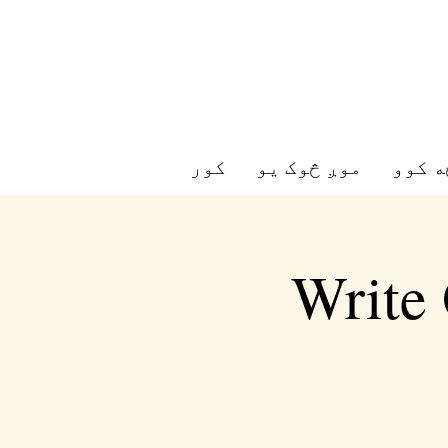
ه کوو
موږ څوک یو
کور
Write 