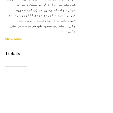
کوونکو پورې اړه لري، ممکن د هر چا 
لپاره وخت نه وي چې هر ځل شریک کړي. 
 ټیري ګلاس، د اوږدې مودې کالپویټس شاعر 
- ښوونکی به د چهارشنبه ډیری رهبري 
وکړي.  کله چې ټیري نشي کولی د ډلې مشري 
وکړي، …
Show More
Tickets
Sale ended
Ticket type
Free Ticket
Price
$0.00