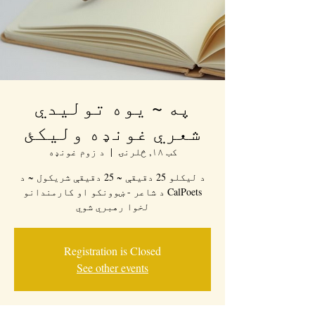
په ~ یوه تولیدي
شعري غونډه ولیکئ
کب ۱۸, څلرنۍ
  |  
د زوم غونډه
د لیکلو 25 دقیقې ~ 25 دقیقې شریکول ~ د
CalPoets د شاعر - ښوونکو او کارمندانو
لخوا رهبري شوي
Registration is Closed
See other events