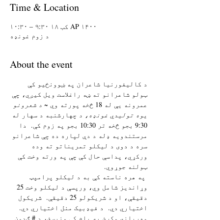
Time & Location
AP ۱۴۰۰ کب ۱۸ ۹:۳۰ – ۱۰:۳۰
د زوم غونډه
About the event
د کالیفورنیا شاعران په ښوونځیو کې 
ټولو شاعرانو ته ښه راغلاست ویل کیږي، چې 
عمرونه یې له 18 څخه پورته وي 
~ د شعرونو 
یوه تولیدي غونډه، د
 چهارشنبه د سهار له 
9:30 بجو څخه تر 10:30 بجو په زوم کې.  دا 
مرستندویه ډله د دې لپاره ده چې شاعرانو 
سره د دوی د لیکلو تمریناتو ته وده 
ورکړي، پداسې حال کې چې په ورته وخت کې 
ټولنه جوړوي. 
 په هره ناسته کې به د لیکلو پرامپټ 
وړاندیز شامل وي، ورپسې د لیکلو وخت 25 
دقیقې، او د شریکولو 25 دقیقې.  شریکول 
اختیاري دي.  د فیډبیک منل اختیاري دي.  
مهرباني وکړئ په پام کې ونیسئ، د # ګډون 