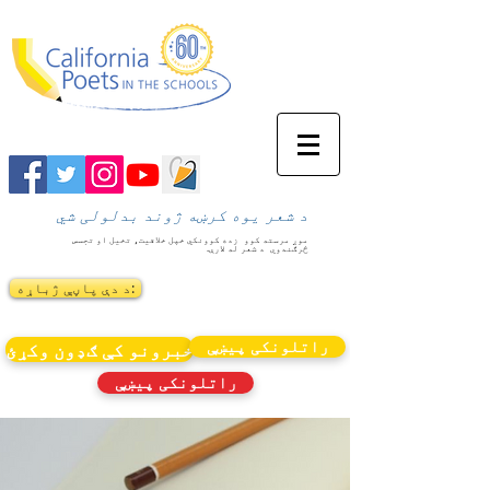
د شعر یوه کرښه ژوند بدلولی شي
موږ مرسته کوو
زده کوونکي خپل خلاقیت، تخیل او تجسس
څرګندوي
د شعر له لارې.
د دې پاڼې ژباړه:
راتلونکی پیښې
خبرونو کې ګډون وکړئ
راتلونکی پیښې