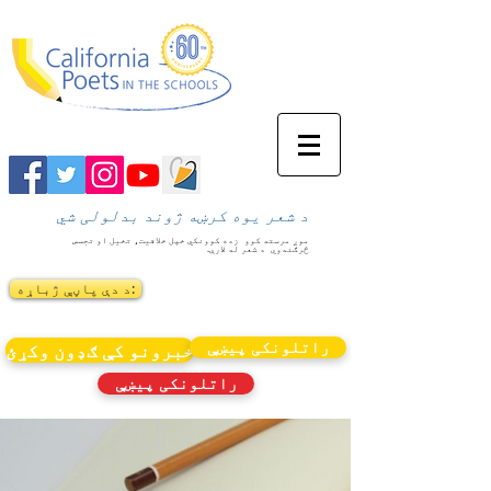
د شعر یوه کرښه ژوند بدلولی شي
موږ مرسته کوو
زده کوونکي خپل خلاقیت، تخیل او تجسس
څرګندوي
د شعر له لارې.
د دې پاڼې ژباړه:
راتلونکی پیښې
خبرونو کې ګډون وکړئ
راتلونکی پیښې