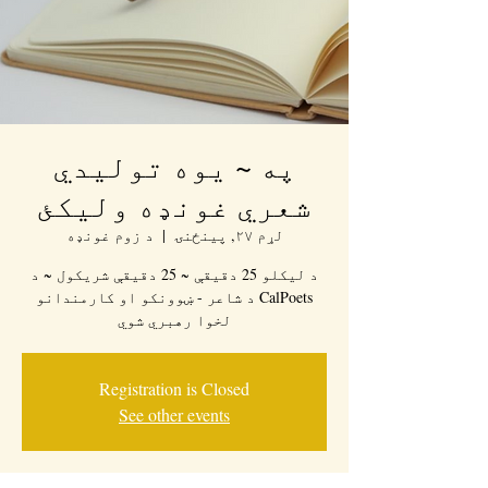
په ~ یوه تولیدي
شعري غونډه ولیکئ
لړم ۲۷, پينځنۍ
  |  
د زوم غونډه
د لیکلو 25 دقیقې ~ 25 دقیقې شریکول ~ د
CalPoets د شاعر - ښوونکو او کارمندانو
لخوا رهبري شوي
Registration is Closed
See other events