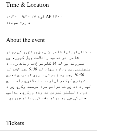
Time & Location
AP ۱۴۰۰ لړم ۲۷ ۹:۳۰ – ۱۰:۳۰
د زوم غونډه
About the event
د کالیفورنیا شاعران په ښوونځیو کې ټولو
شاعرانو ته ښه راغلاست ویل کیږي، چې
عمرونه یې له 14 کلونو څخه زیات وي
، د
پنجشنبې په ورځ د سهار له 9:30 بجو څخه تر
10:30 بجو په زوم کې د یوې تولیدي شعري
غونډې لیکلو
لپاره. دا ملاتړي ډله د دې
لپاره ده چې شاعرانو سره مرسته وکړي چې د
دوی د لیکلو تمرین ته وده ورکړي، پداسې
حال کې چې په ورته وخت کې ټولنه جوړوي.
په هره ناسته کې به د لیکلو پرامپټ
وړاندیز شامل وي، ورپسې د لیکلو وخت 25
دقیقې، او د شریکولو 25 دقیقې. شریکول
Tickets
اختیاري دي. د فیډبیک منل اختیاري دي.
مهرباني وکړئ په پام کې ونیسئ، د # ګډون