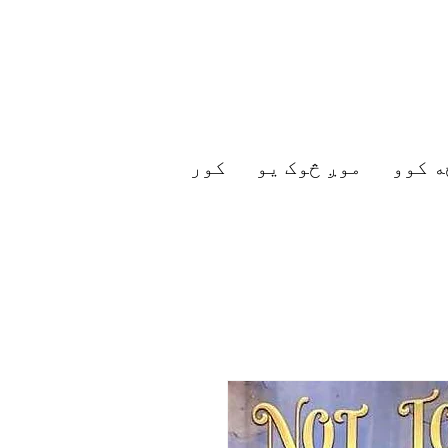
ه کوو
موږ څوک یو
کور