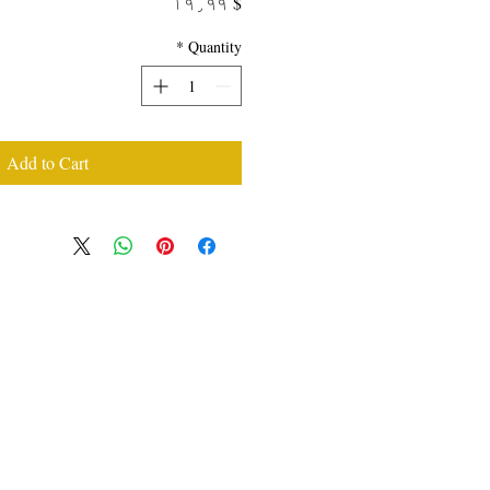
Price
$ ۱۹٫۹۹
*
Quantity
Add to Cart