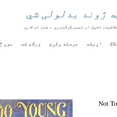
ه ژوند بدلولی شي
لاقیت، تخیل او تجسس څرګندوي
د شعر له لارې.
لاګ
اړیکه
مرسته وکړئ
ورګډ شه
موږ څ
Not T