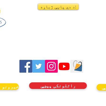
د دې پاڼې ژباړه:
راتلونکی پیښې
خبرونو ک
ې