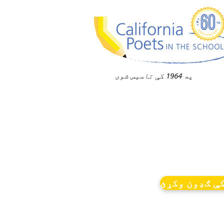
په 1964 کې تاسیس شوی
ې ګډون وکړئ