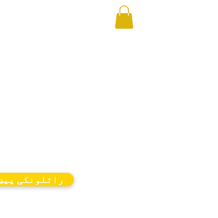
راتلونکی پیښ