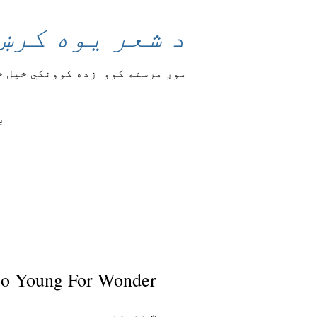
د شعر یوه کرښ
موږ مرسته کوو
زده کوونکي خپل خ
ب
oo Young For Wonder