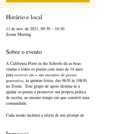
Horário e local
11 de nov. de 2021, 09:30 – 10:30
Zoom Meeting
Sobre o evento
A California Poets in the Schools dá as boas-
vindas a todos os poetas com mais de 14 anos
para
escrever em ~ um encontro de poesia
generativa,
às quintas-feiras, das 9h30 às 10h30,
no Zoom. Este grupo de apoio destina-se a
ajudar os poetas a promover sua própria prática
de escrita, ao mesmo tempo em que constrói uma
comunidade.
Cada sessão incluirá a oferta de um prompt de
escrita, seguido de 25 minutos de tempo de
escrita e 25 minutos de compartilhamento. O
compartilhamento é opcional. Aceitar feedback
Ingressos