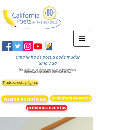
Uma linha de poesia pode mudar
uma vida
Nós ajudamos
os alunos expressam sua criatividade,
imaginação e curiosidade
através da poesia.
Traduza esta página:
próximos eventos
Assine as notícias
próximos eventos