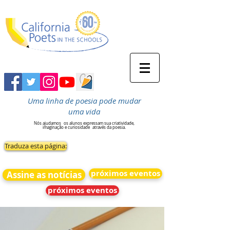
Uma linha de poesia pode mudar
uma vida
Nós ajudamos
os alunos expressam sua criatividade,
imaginação e curiosidade
através da poesia.
Traduza esta página:
próximos eventos
Assine as notícias
próximos eventos