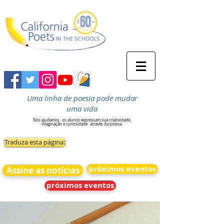
Uma linha de poesia pode mudar
uma vida
Nós ajudamos
os alunos expressam sua criatividade,
imaginação e curiosidade
através da poesia.
Traduza esta página:
próximos eventos
Assine as notícias
próximos eventos