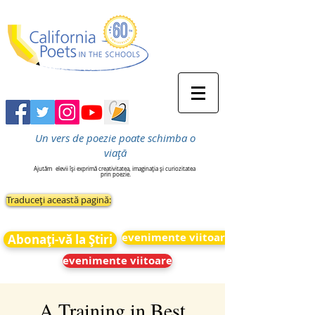
Un vers de poezie poate schimba o
viață
Ajutăm
elevii își exprimă creativitatea, imaginația și curiozitatea
prin poezie.
Traduceți această pagină:
evenimente viitoare
Abonați-vă la Știri
evenimente viitoare
A Training in Best