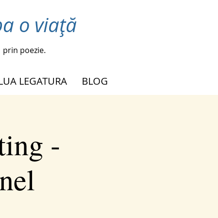
a o viață
prin poezie.
 LUA LEGATURA
BLOG
ing -
nel