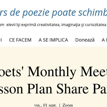
rs de poezie poate schimb
ăm
elevii își exprimă creativitatea, imaginația și curiozitatea
I
CE FACEM
A SE IMPLICA
Donează
A
oets' Monthly Meet
sson Plan Share Pa
vin., 01 sept.
  |  
Zoom