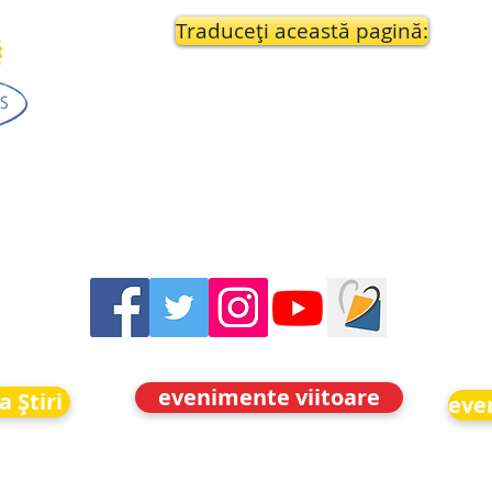
Traduceți această pagină:
evenimente viitoare
a Știri
eve