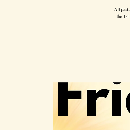
All past
the 1st