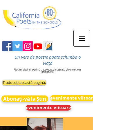
Un vers de poezie poate schimba o
viață
Ajutăm
elevii își exprimă creativitatea, imaginația și curiozitatea
prin poezie.
Traduceți această pagină:
evenimente viitoare
Abonați-vă la Știri
evenimente viitoare