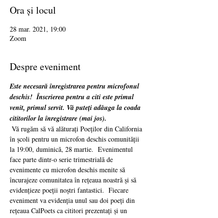
Ora și locul
28 mar. 2021, 19:00
Zoom
Despre eveniment
Este necesară înregistrarea pentru microfonul 
deschis!
Înscrierea pentru a citi este primul 
venit, primul servit. Vă puteți adăuga la coada 
cititorilor la înregistrare (mai jos).
 Vă rugăm să vă alăturați Poeților din California 
în școli pentru un microfon deschis comunității 
la 19:00, duminică, 28 martie.  Evenimentul 
face parte dintr-o serie trimestrială de 
evenimente cu microfon deschis menite să 
încurajeze comunitatea în rețeaua noastră și să 
evidențieze poeții noștri fantastici.  Fiecare 
eveniment va evidenția unul sau doi poeți din 
rețeaua CalPoets ca cititori prezentați și un 