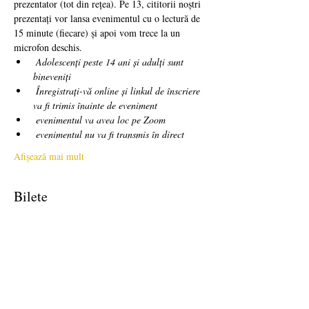
prezentator (tot din rețea). Pe 13, cititorii noștri 
prezentați vor lansa evenimentul cu o lectură de 
15 minute (fiecare) și apoi vom trece la un 
microfon deschis. 
Adolescenți peste 14 ani și adulți sunt 
bineveniți
Înregistrați-vă online și linkul de înscriere 
va fi trimis înainte de eveniment
evenimentul va avea loc pe Zoom
evenimentul nu va fi transmis în direct
Afișează mai mult
Bilete
Vânzare încheiată
Tipul biletului
free!
Preț