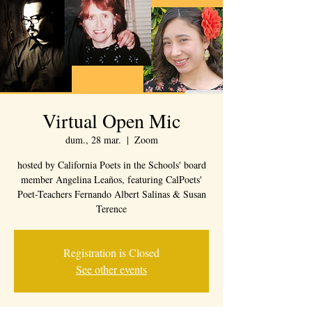
Virtual Open Mic
dum., 28 mar.
  |  
Zoom
hosted by California Poets in the Schools' board
member Angelina Leaños, featuring CalPoets'
Poet-Teachers Fernando Albert Salinas & Susan
Terence
Registration is Closed
See other events