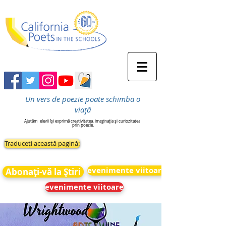
Un vers de poezie poate schimba o
viață
Ajutăm
elevii își exprimă creativitatea, imaginația și curiozitatea
prin poezie.
Traduceți această pagină:
evenimente viitoare
Abonați-vă la Știri
evenimente viitoare