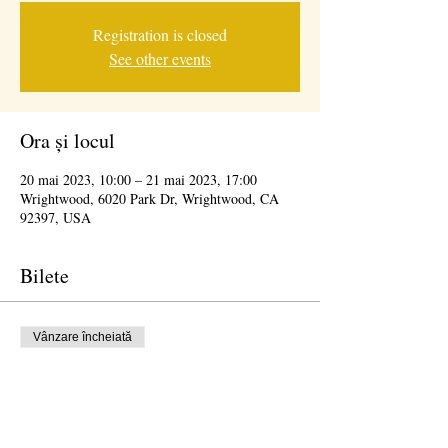
Registration is closed
See other events
Ora și locul
20 mai 2023, 10:00 – 21 mai 2023, 17:00
Wrightwood, 6020 Park Dr, Wrightwood, CA
92397, USA
Bilete
Vânzare încheiată
Tipul biletului
Wrightwood Arts/Wine Festival
Mai multe informații