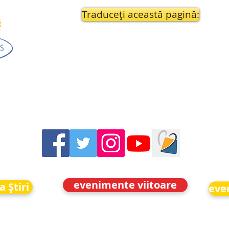
Traduceți această pagină:
evenimente viitoare
a Știri
eve