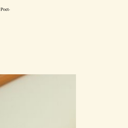
 Poet-