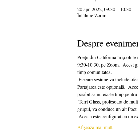
20 apr. 2022, 09:30 – 10:30
Întâlnire Zoom
Despre evenime
Poeții din California în școli le
9:30-10:30, pe Zoom.  Acest grup
timp comunitatea. 
 Fiecare sesiune va include oferirea unui mesaj de scriere, urmat de 25 de minute de timp de scriere și 25 de minute de partajare.  
Partajarea este opțională.  Acce
posibil să nu existe timp pentru 
 Terri Glass, profesoara de multă vreme a lui CalPoets, va conduce majoritatea zilelor de miercuri.  Când Terri nu poate conduce 
grupul, va conduce un alt Poet-
 Acesta este configurat ca un 
Afișează mai mult