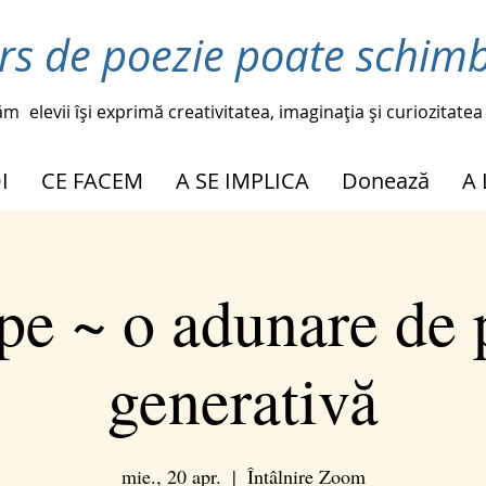
rs de poezie poate schimb
ăm
elevii își exprimă creativitatea, imaginația și curiozitatea
I
CE FACEM
A SE IMPLICA
Donează
A
 pe ~ o adunare de 
generativă
mie., 20 apr.
  |  
Întâlnire Zoom