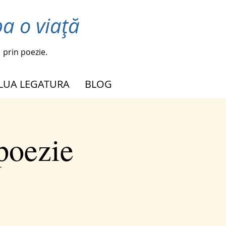
a o viață
prin poezie.
 LUA LEGATURA
BLOG
poezie