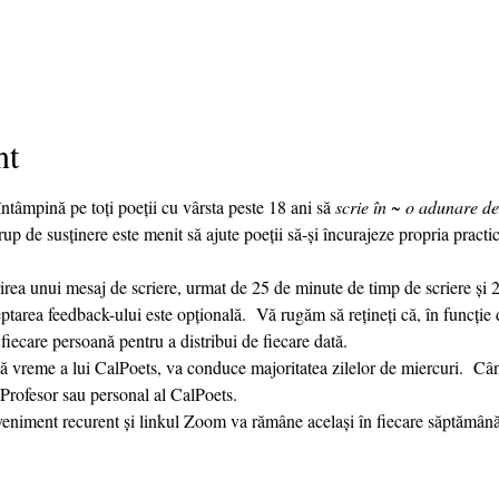
nt
 întâmpină pe toți poeții cu vârsta peste 18 ani să 
scrie în ~ o adunare de
 de susținere este menit să ajute poeții să-și încurajeze propria practică
ptarea feedback-ului este opțională.  Vă rugăm să rețineți că, în funcție 
fiecare persoană pentru a distribui de fiecare dată. 
Profesor sau personal al CalPoets.
eveniment recurent și linkul Zoom va rămâne același în fiecare săptămâ