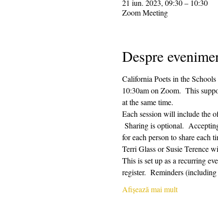
21 iun. 2023, 09:30 – 10:30
Zoom Meeting
Despre evenime
California Poets in the Schools
10:30am on Zoom.  This supporti
at the same time.  
Each session will include the o
 Sharing is optional.  Acceptin
for each person to share each ti
Terri Glass or Susie Terence w
This is set up as a recurring e
register.  Reminders (includin
Afișează mai mult