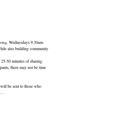
ring, 
Wednesdays 9:30am-
while also building community 
 25-50 minutes of sharing. 
pants, there may not be time 
will be sent to those who 
ed…