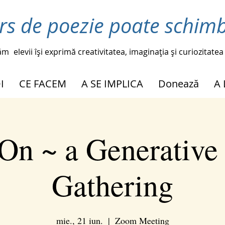
rs de poezie poate schimb
ăm
elevii își exprimă creativitatea, imaginația și curiozitatea
I
CE FACEM
A SE IMPLICA
Donează
A
On ~ a Generative
Gathering
mie., 21 iun.
  |  
Zoom Meeting