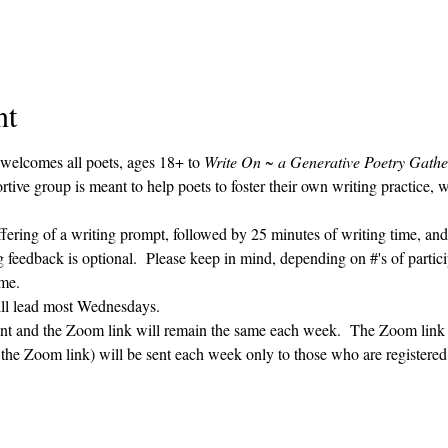
nt
 welcomes all poets, ages 18+ to 
Write On ~ a Generative Poetry Gathe
ve group is meant to help poets to foster their own writing practice, 
ffering of a writing prompt, followed by 25 minutes of writing time, and
g feedback is optional.  Please keep in mind, depending on #'s of partici
me.  
ill lead most Wednesdays.  
vent and the Zoom link will remain the same each week.  The Zoom link 
g the Zoom link) will be sent each week only to those who are register