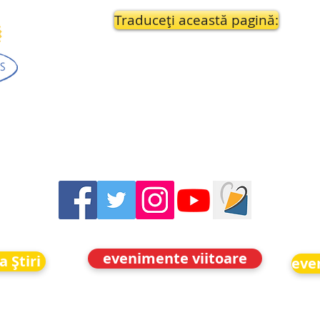
Traduceți această pagină:
evenimente viitoare
a Știri
eve