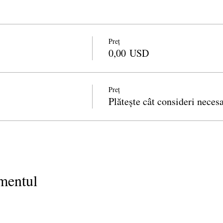
Preț
0,00 USD
Preț
Plătește cât consideri neces
imentul