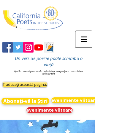
Un vers de poezie poate schimba o
viață
Ajutăm
elevii își exprimă creativitatea, imaginația și curiozitatea
prin poezie.
Traduceți această pagină:
evenimente viitoare
Abonați-vă la Știri
evenimente viitoare