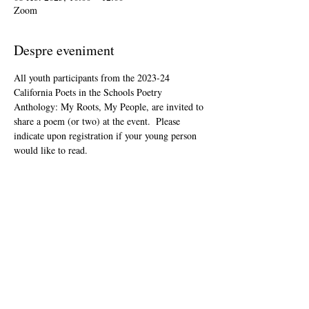
Zoom
Despre eveniment
All youth participants from the 2023-24 
California Poets in the Schools Poetry 
Anthology: My Roots, My People, are invited to 
share a poem (or two) at the event.  Please 
indicate upon registration if your young person 
would like to read.
This event is open to the public as audience 
members, but will be youth-led and youth-
focused.
The Zoom link will be included in your "ticket" 
that you'll receive after registering.