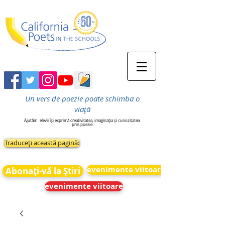
Un vers de poezie poate schimba o
viață
Ajutăm
elevii își exprimă creativitatea, imaginația și curiozitatea
prin poezie.
Traduceți această pagină:
evenimente viitoare
Abonați-vă la Știri
evenimente viitoare