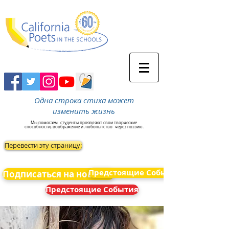
Одна строка стиха может
изменить жизнь
Мы помогаем
студенты проявляют свои творческие
способности, воображение и любопытство
через поэзию.
Перевести эту страницу:
Предстоящие События
Подписаться на новости
Предстоящие События