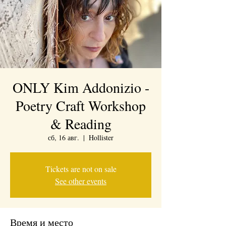
ONLY Kim Addonizio -
Poetry Craft Workshop
& Reading
сб, 16 авг.
  |  
Hollister
Tickets are not on sale
See other events
Время и место