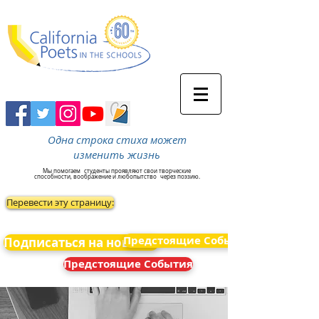
Одна строка стиха может
изменить жизнь
Мы помогаем
студенты проявляют свои творческие
способности, воображение и любопытство
через поэзию.
Перевести эту страницу:
Предстоящие События
Подписаться на новости
Предстоящие События