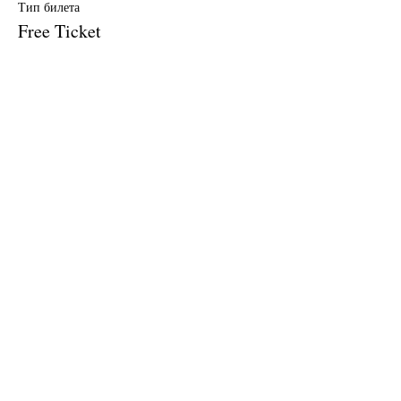
Тип билета
Free Ticket
Цена
0,00 $
Продажа завершена
Тип билета
$10 Donation
Цена
10,00 $
Поделиться