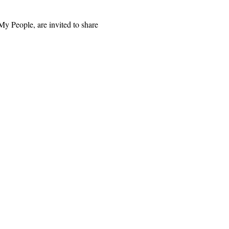
y People, are invited to share 
 ящик 1328, Санта-Роза, Калифорния 95402