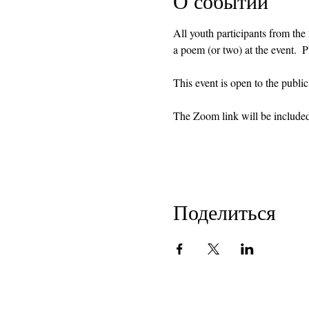
О событии
All youth participants from th
a poem (or two) at the event.  P
This event is open to the publi
The Zoom link will be included i
Поделиться
Copyright 2018
Калифорнийские поэты в шк
501 (с) (3) некоммерческая организация