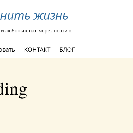
енить жизнь
 и любопытство
через поэзию.
овать
КОНТАКТ
БЛОГ
ding