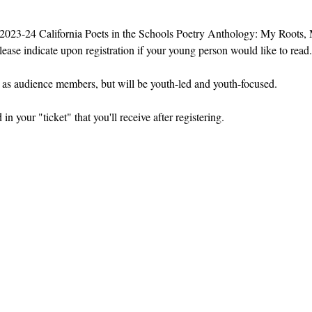
e 2023-24 California Poets in the Schools Poetry Anthology: My Roots, M
lease indicate upon registration if your young person would like to read.
c as audience members, but will be youth-led and youth-focused.
n your "ticket" that you'll receive after registering.
олах
info@cpits.org
| Тел. 415.221.4201 |
Почтовый