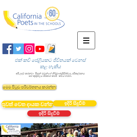
එක් කවි පේළියකට ජීවිතයක් වෙනස්
කළ හැකිය
අපි උදව් කරනවා
සිසුන් ඔවුන්ගේ නිර්මාණශීලීත්වය, පරිකල්පනය
සහ කුතුහලය ප්රකාශ කරයි
කවිය හරහා.
මෙම පිටුව පරිවර්තනය කරන්න:
ඉදිරි සිදුවීම්
පුවත් වෙත දායක වන්න
ඉදිරි සිදුවීම්