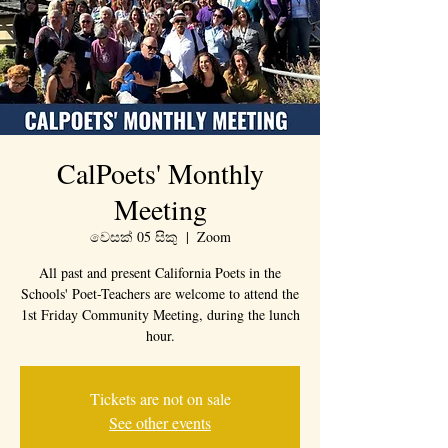
CalPoets' Monthly
Meeting
වෙසක් 05 සිකු
  |  
Zoom
All past and present California Poets in the
Schools' Poet-Teachers are welcome to attend the
1st Friday Community Meeting, during the lunch
hour.
Tickets are not on sale
See other events