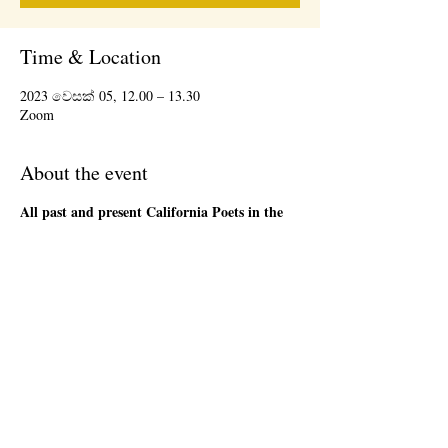
Time & Location
2023 වෙසක් 05, 12.00 – 13.30
Zoom
About the event
All past and present California Poets in the
Schools' Poet-Teachers
are welcome to attend
the 1st Friday Community Meeting, during the
lunch hour. This will be an informal gathering on
Zoom. We will have a loose agenda that will be
sent out in advance. Bring a sandwich and stay
as long as you are able. There will be time to
network and share ideas. Please register so that
we can send you a Zoom link to join the event,
and send updates.
Share this event