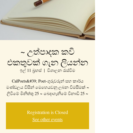
~ උත්පාදක කවි
එකතුවක් ගැන ලියන්න
ඉල් 11 බ්‍රහස්
  |  
විශාලන රැස්වීම
CalPoets&#39; Poet-ගුරුවරුන් සහ කාර්ය
මණ්ඩලය විසින් මෙහෙයවනු ලබන විමසීමක් ~
ලිවීමේ මිනිත්තු 25 ~ බෙදාගැනීමේ විනාඩි 25 ~
Registration is Closed
See other events