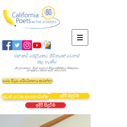
එක් කවි පේළියකට ජීවිතයක් වෙනස්
කළ හැකිය
අපි උදව් කරනවා
සිසුන් ඔවුන්ගේ නිර්මාණශීලීත්වය, පරිකල්පනය
සහ කුතුහලය ප්රකාශ කරයි
කවිය හරහා.
මෙම පිටුව පරිවර්තනය කරන්න:
ඉදිරි සිදුවීම්
පුවත් වෙත දායක වන්න
ඉදිරි සිදුවීම්