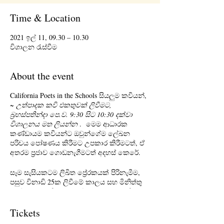
Time & Location
2021 ඉල් 11, 09.30 – 10.30
විශාලන රැස්වීම
About the event
California Poets in the Schools සියලුම කවියන්,
~ උත්පාදක කවි එකතුවක් ලිවීමට,
බ්‍රහස්පතින්දා පෙ.ව. 9:30 සිට 10:30 දක්වා
විශාලනය මත ලියන්න
. මෙම ආධාරක
කණ්ඩායම කවියන්ට ඔවුන්ගේම ලේඛන
පරිචය පෝෂණය කිරීමට උපකාර කිරීමටත්, ඒ
අතරම ප්‍රජාව ගොඩනැගීමටත් අදහස් කෙරේ.
සෑම සැසියකටම ලිඛිත ප්‍රේරකයක් පිරිනැමීම,
පසුව විනාඩි 25ක ලිවීමේ කාලය සහ මිනිත්තු
25ක් බෙදාගැනීම ඇතුළත් වේ. බෙදාගැනීම
විකල්ප වේ. ප්‍රතිපෝෂණ පිළිගැනීම විකල්පමය
වේ.
Tickets