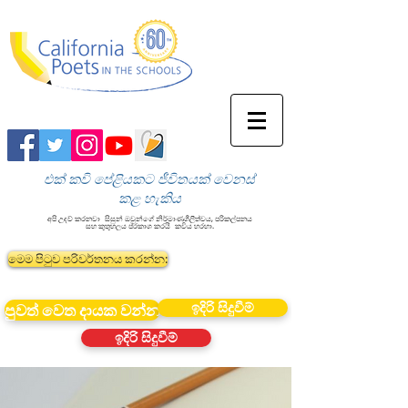
එක් කවි පේළියකට ජීවිතයක් වෙනස්
කළ හැකිය
අපි උදව් කරනවා
සිසුන් ඔවුන්ගේ නිර්මාණශීලීත්වය, පරිකල්පනය
සහ කුතුහලය ප්රකාශ කරයි
කවිය හරහා.
මෙම පිටුව පරිවර්තනය කරන්න:
ඉදිරි සිදුවීම්
පුවත් වෙත දායක වන්න
ඉදිරි සිදුවීම්