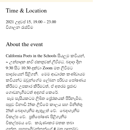
Time & Location
2021 උඳුවප් 15, 19.00 – 23.00
විශාලන රැස්වීම
About the event
California Poets in the Schools සියලුම කවියන්, 
~ උත්පාදක කවි එකතුවක් ලිවීමට,
 බදාදා දින 
9:30 සිට 10:30 දක්වා Zoom මත ලිවීමට 
සාදරයෙන් පිළිගනී.  මෙම ආධාරක කණ්ඩායම 
කවියන්ට ඔවුන්ගේම ලේඛන පරිචය පෝෂණය 
කිරීමට උපකාර කිරීමටත්, ඒ අතරම ප්‍රජාව 
ගොඩනැගීමටත් අදහස් කෙරේ. 
 සෑම සැසියකටම ලිඛිත ප්‍රේරකයක් පිරිනැමීම, 
පසුව විනාඩි 25ක ලිවීමේ කාලය සහ මිනිත්තු 
25ක් බෙදාගැනීම ඇතුළත් වේ.  බෙදාගැනීම 
විකල්ප වේ.  ප්‍රතිපෝෂණ පිළිගැනීම 
විකල්පමය වේ.  කරුණාකර මතක තබා 
ගන්න, සහභාගිවන්නන්ගේ # මත පදනම්ව, 