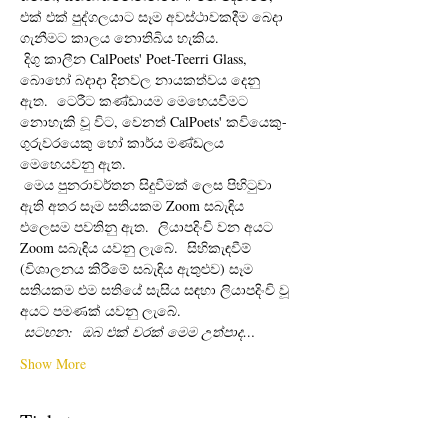
එක් එක් පුද්ගලයාට සෑම අවස්ථාවකදීම බෙදා 
ගැනීමට කාලය නොතිබිය හැකිය. 
 දිගු කාලීන CalPoets' Poet-Teerri Glass, 
බොහෝ බදාදා දිනවල නායකත්වය දෙනු 
ඇත.  ටෙරීට කණ්ඩායම මෙහෙයවීමට 
නොහැකි වූ විට, වෙනත් CalPoets' කවියෙකු-
ගුරුවරයෙකු හෝ කාර්ය මණ්ඩලය 
මෙහෙයවනු ඇත.
 මෙය පුනරාවර්තන සිදුවීමක් ලෙස පිහිටුවා 
ඇති අතර සෑම සතියකම Zoom සබැඳිය 
එලෙසම පවතිනු ඇත.  ලියාපදිංචි වන අයට 
Zoom සබැඳිය යවනු ලැබේ.  සිහිකැඳවීම් 
(විශාලනය කිරීමේ සබැඳිය ඇතුළුව) සෑම 
සතියකම එම සතියේ සැසිය සඳහා ලියාපදිංචි වූ 
අයට පමණක් යවනු ලැබේ. 
සටහන:
ඔබ එක් වරක් මෙම උත්පාද…
Show More
Tickets