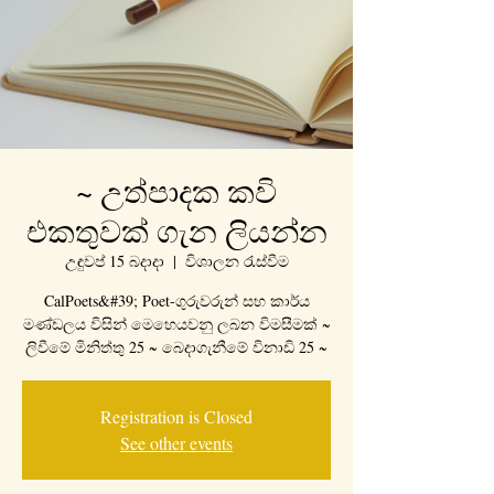
~ උත්පාදක කවි
එකතුවක් ගැන ලියන්න
උඳුවප් 15 බදාදා
  |  
විශාලන රැස්වීම
CalPoets&#39; Poet-ගුරුවරුන් සහ කාර්ය
මණ්ඩලය විසින් මෙහෙයවනු ලබන විමසීමක් ~
ලිවීමේ මිනිත්තු 25 ~ බෙදාගැනීමේ විනාඩි 25 ~
Registration is Closed
See other events