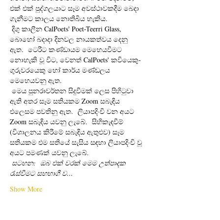
එක් එක් පුද්ගලයාට සෑම අවස්ථාවකදීම බෙදා 
ගැනීමට කාලය නොතිබිය හැකිය. 
 දිගු කාලීන CalPoets' Poet-Teerri Glass, 
බොහෝ බදාදා දිනවල නායකත්වය දෙනු 
ඇත.  ටෙරීට කණ්ඩායම මෙහෙයවීමට 
නොහැකි වූ විට, වෙනත් CalPoets' කවියෙකු-
ගුරුවරයෙකු හෝ කාර්ය මණ්ඩලය 
මෙහෙයවනු ඇත.
 මෙය පුනරාවර්තන සිදුවීමක් ලෙස පිහිටුවා 
ඇති අතර සෑම සතියකම Zoom සබැඳිය 
එලෙසම පවතිනු ඇත.  ලියාපදිංචි වන අයට 
Zoom සබැඳිය යවනු ලැබේ.  සිහිකැඳවීම් 
(විශාලනය කිරීමේ සබැඳිය ඇතුළුව) සෑම 
සතියකම එම සතියේ සැසිය සඳහා ලියාපදිංචි වූ 
අයට පමණක් යවනු ලැබේ. 
සටහන:
ඔබ එක් වරක් මෙම උත්පාදක 
රැස්වීමට සහභාගී ව…
Show More
Tickets