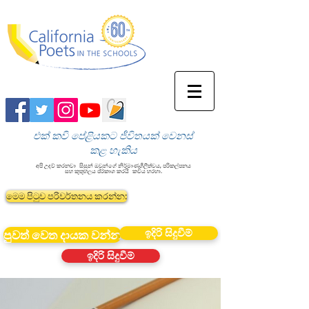
එක් කවි පේළියකට ජීවිතයක් වෙනස්
කළ හැකිය
අපි උදව් කරනවා
සිසුන් ඔවුන්ගේ නිර්මාණශීලීත්වය, පරිකල්පනය
සහ කුතුහලය ප්රකාශ කරයි
කවිය හරහා.
මෙම පිටුව පරිවර්තනය කරන්න:
ඉදිරි සිදුවීම්
පුවත් වෙත දායක වන්න
ඉදිරි සිදුවීම්