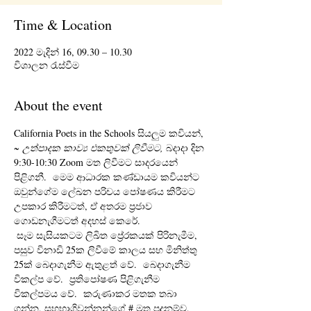
Time & Location
2022 මැදින් 16, 09.30 – 10.30
විශාලන රැස්වීම
About the event
California Poets in the Schools සියලුම කවියන්, 
~ උත්පාදක කාව්‍ය එකතුවක් ලිවීමට,
 බදාදා දින 
9:30-10:30 Zoom මත ලිවීමට සාදරයෙන් 
පිළිගනී.  මෙම ආධාරක කණ්ඩායම කවියන්ට 
ඔවුන්ගේම ලේඛන පරිචය පෝෂණය කිරීමට 
උපකාර කිරීමටත්, ඒ අතරම ප්‍රජාව 
ගොඩනැගීමටත් අදහස් කෙරේ. 
 සෑම සැසියකටම ලිඛිත ප්‍රේරකයක් පිරිනැමීම, 
පසුව විනාඩි 25ක ලිවීමේ කාලය සහ මිනිත්තු 
25ක් බෙදාගැනීම ඇතුළත් වේ.  බෙදාගැනීම 
විකල්ප වේ.  ප්‍රතිපෝෂණ පිළිගැනීම 
විකල්පමය වේ.  කරුණාකර මතක තබා 
ගන්න, සහභාගිවන්නන්ගේ # මත පදනම්ව, 