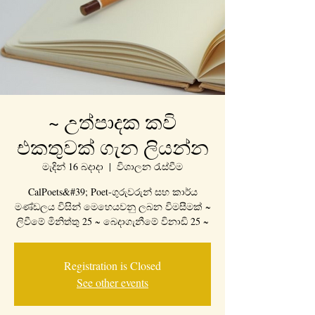
~ උත්පාදක කවි
එකතුවක් ගැන ලියන්න
මැදින් 16 බදාදා
  |  
විශාලන රැස්වීම
CalPoets&#39; Poet-ගුරුවරුන් සහ කාර්ය
මණ්ඩලය විසින් මෙහෙයවනු ලබන විමසීමක් ~
ලිවීමේ මිනිත්තු 25 ~ බෙදාගැනීමේ විනාඩි 25 ~
Registration is Closed
See other events