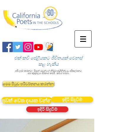
එක් කවි පේළියකට ජීවිතයක් වෙනස්
කළ හැකිය
අපි උදව් කරනවා
සිසුන් ඔවුන්ගේ නිර්මාණශීලීත්වය, පරිකල්පනය
සහ කුතුහලය ප්රකාශ කරයි
කවිය හරහා.
මෙම පිටුව පරිවර්තනය කරන්න:
ඉදිරි සිදුවීම්
පුවත් වෙත දායක වන්න
ඉදිරි සිදුවීම්