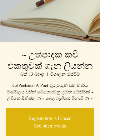
~ උත්පාදක කවි
එකතුවක් ගැන ලියන්න
බක් 13 බදාදා
  |  
විශාලන රැස්වීම
CalPoets&#39; Poet-ගුරුවරුන් සහ කාර්ය
මණ්ඩලය විසින් මෙහෙයවනු ලබන විමසීමක් ~
ලිවීමේ මිනිත්තු 25 ~ බෙදාගැනීමේ විනාඩි 25 ~
Registration is Closed
See other events