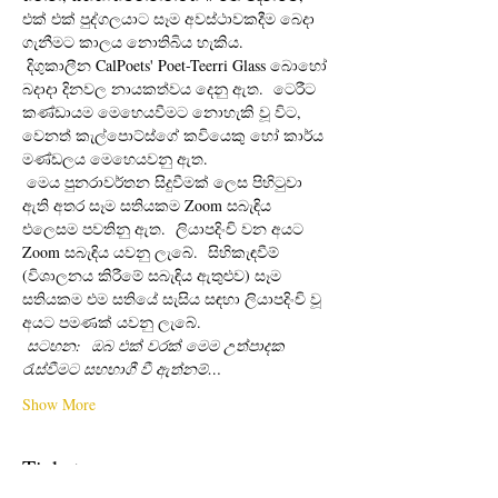
එක් එක් පුද්ගලයාට සෑම අවස්ථාවකදීම බෙදා 
ගැනීමට කාලය නොතිබිය හැකිය. 
 දිගුකාලීන CalPoets' Poet-Teerri Glass බොහෝ 
බදාදා දිනවල නායකත්වය දෙනු ඇත.  ටෙරීට 
කණ්ඩායම මෙහෙයවීමට නොහැකි වූ විට, 
වෙනත් කැල්පොට්ස්ගේ කවියෙකු හෝ කාර්ය 
මණ්ඩලය මෙහෙයවනු ඇත.
 මෙය පුනරාවර්තන සිදුවීමක් ලෙස පිහිටුවා 
ඇති අතර සෑම සතියකම Zoom සබැඳිය 
එලෙසම පවතිනු ඇත.  ලියාපදිංචි වන අයට 
Zoom සබැඳිය යවනු ලැබේ.  සිහිකැඳවීම් 
(විශාලනය කිරීමේ සබැඳිය ඇතුළුව) සෑම 
සතියකම එම සතියේ සැසිය සඳහා ලියාපදිංචි වූ 
අයට පමණක් යවනු ලැබේ. 
සටහන:
ඔබ එක් වරක් මෙම උත්පාදක 
රැස්වීමට සහභාගී වී ඇත්නම්…
Show More
Tickets