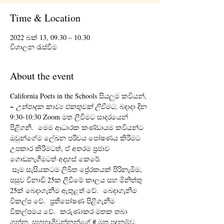
Time & Location
2022 බක් 13, 09.30 – 10.30
විශාලන රැස්වීම
About the event
California Poets in the Schools සියලුම කවියන්, 
~ උත්පාදක කාව්‍ය එකතුවක් ලිවීමට,
 බදාදා දින 
9:30-10:30 Zoom මත ලිවීමට සාදරයෙන් 
පිළිගනී.  මෙම ආධාරක කණ්ඩායම කවියන්ට 
ඔවුන්ගේම ලේඛන පරිචය පෝෂණය කිරීමට 
උපකාර කිරීමටත්, ඒ අතරම ප්‍රජාව 
ගොඩනැගීමටත් අදහස් කෙරේ. 
 සෑම සැසියකටම ලිඛිත ප්‍රේරකයක් පිරිනැමීම, 
පසුව විනාඩි 25ක ලිවීමේ කාලය සහ මිනිත්තු 
25ක් බෙදාගැනීම ඇතුළත් වේ.  බෙදාගැනීම 
විකල්ප වේ.  ප්‍රතිපෝෂණ පිළිගැනීම 
විකල්පමය වේ.  කරුණාකර මතක තබා 
ගන්න, සහභාගිවන්නන්ගේ # මත පදනම්ව, 