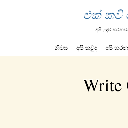
එක් කවි
අපි උදව් කරනව
නිවස
අපි කවුද
අපි කරන
Write 