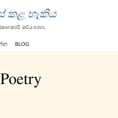
ස් කළ හැකිය
්රකාශ කරයි
කවිය හරහා.
න්න
BLOG
 Poetry