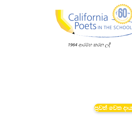
1964 ආරම්භ කරන ලදී
පුවත් වෙත දා