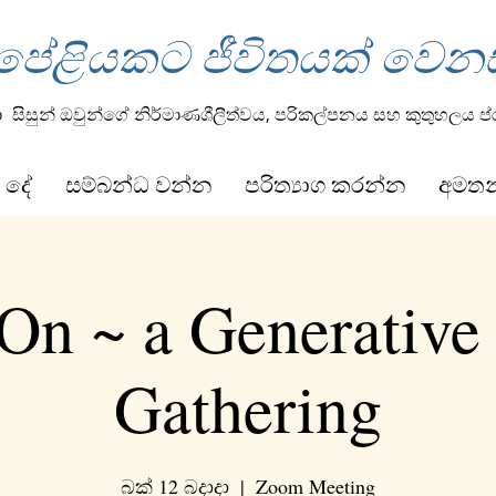
 පේළියකට ජීවිතයක් වෙන
ා
සිසුන් ඔවුන්ගේ නිර්මාණශීලීත්වය, පරිකල්පනය සහ කුතුහලය ප
 දේ
සම්බන්ධ වන්න
පරිත්‍යාග කරන්න
අමත
On ~ a Generative
Gathering
බක් 12 බදාදා
  |  
Zoom Meeting