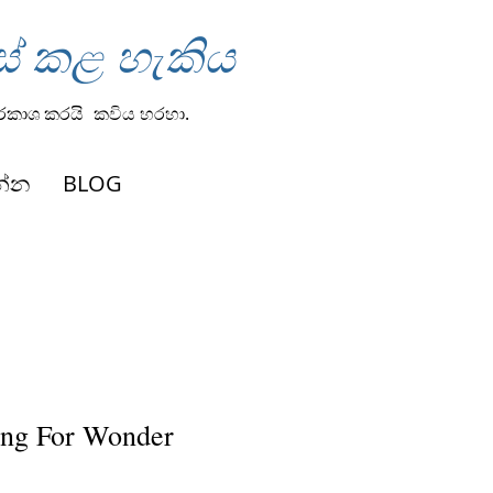
ස් කළ හැකිය
්රකාශ කරයි
කවිය හරහා.
න්න
BLOG
ng For Wonder