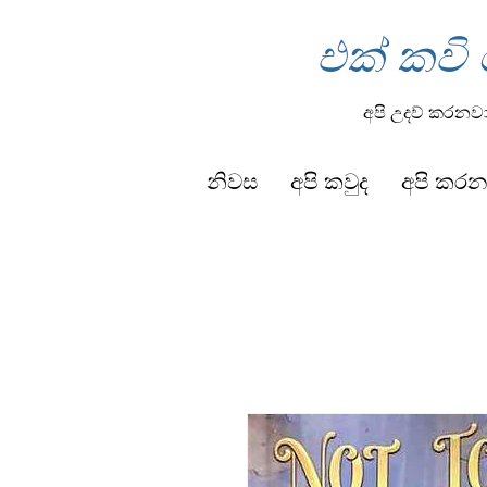
එක් කවි
අපි උදව් කරනව
නිවස
අපි කවුද
අපි කරන