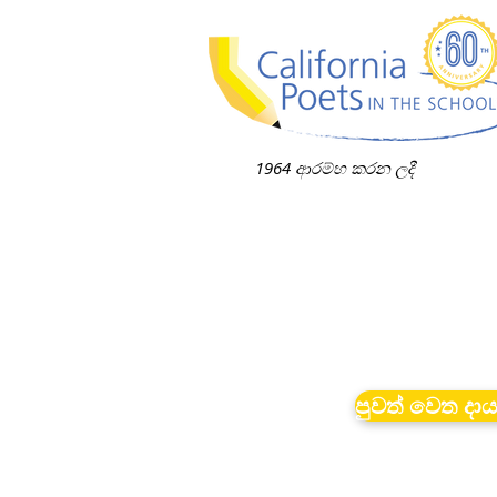
1964 ආරම්භ කරන ලදී
පුවත් වෙත දා