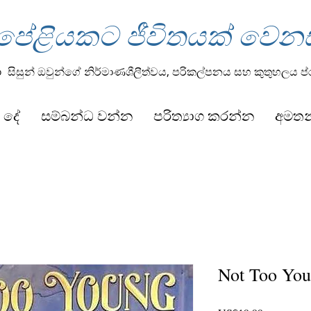
 පේළියකට ජීවිතයක් වෙන
ා
සිසුන් ඔවුන්ගේ නිර්මාණශීලීත්වය, පරිකල්පනය සහ කුතුහලය ප
 දේ
සම්බන්ධ වන්න
පරිත්‍යාග කරන්න
අමත
Not Too You