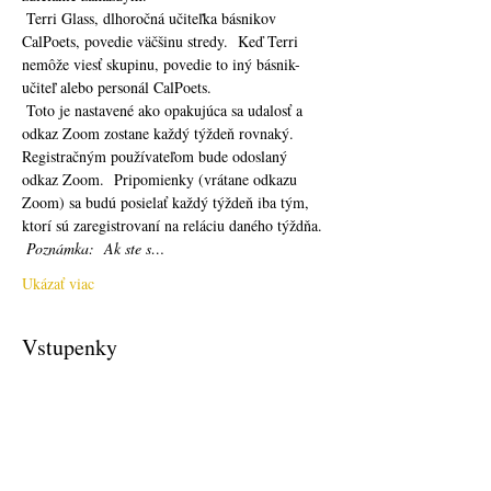
 Terri Glass, dlhoročná učiteľka básnikov 
CalPoets, povedie väčšinu stredy.  Keď Terri 
nemôže viesť skupinu, povedie to iný básnik-
učiteľ alebo personál CalPoets.
 Toto je nastavené ako opakujúca sa udalosť a 
odkaz Zoom zostane každý týždeň rovnaký.  
Registračným používateľom bude odoslaný 
odkaz Zoom.  Pripomienky (vrátane odkazu 
Zoom) sa budú posielať každý týždeň iba tým, 
ktorí sú zaregistrovaní na reláciu daného týždňa. 
Poznámka:
Ak ste s…
Ukázať viac
Vstupenky
Predaj sa skončil
Typ vstupenky
Free Ticket