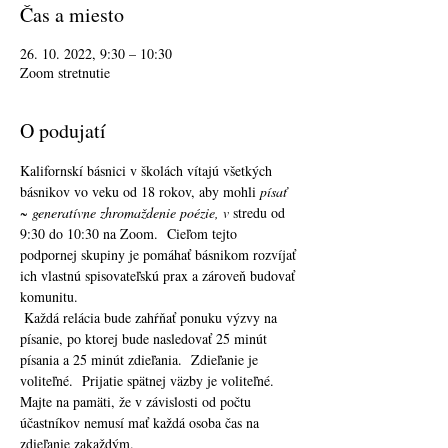
Čas a miesto
26. 10. 2022, 9:30 – 10:30
Zoom stretnutie
O podujatí
Kalifornskí básnici v školách vítajú všetkých 
básnikov vo veku od 18 rokov, aby mohli 
písať 
~ generatívne zhromaždenie poézie, v
 stredu od 
9:30 do 10:30 na Zoom.  Cieľom tejto 
podpornej skupiny je pomáhať básnikom rozvíjať 
ich vlastnú spisovateľskú prax a zároveň budovať 
komunitu. 
 Každá relácia bude zahŕňať ponuku výzvy na 
písanie, po ktorej bude nasledovať 25 minút 
písania a 25 minút zdieľania.  Zdieľanie je 
voliteľné.  Prijatie spätnej väzby je voliteľné.  
Majte na pamäti, že v závislosti od počtu 
účastníkov nemusí mať každá osoba čas na 
zdieľanie zakaždým. 