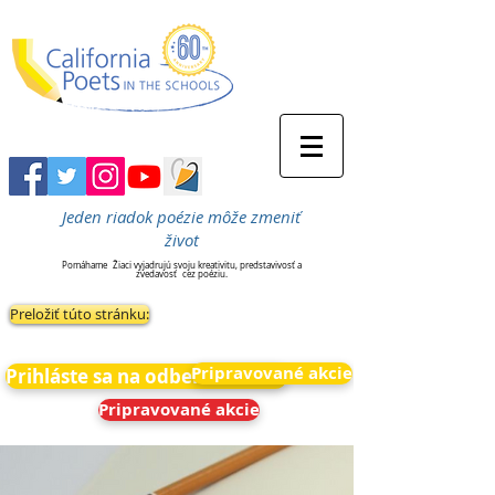
Jeden riadok poézie môže zmeniť
život
Pomáhame
Žiaci vyjadrujú svoju kreativitu, predstavivosť a
zvedavosť
cez poéziu.
Preložiť túto stránku:
Pripravované akcie
Prihláste sa na odber noviniek
Pripravované akcie