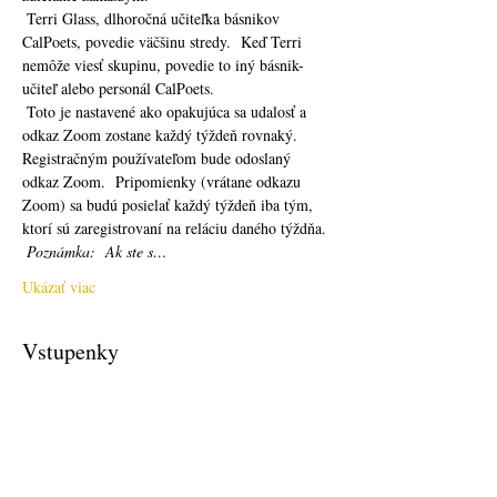
 Terri Glass, dlhoročná učiteľka básnikov 
CalPoets, povedie väčšinu stredy.  Keď Terri 
nemôže viesť skupinu, povedie to iný básnik-
učiteľ alebo personál CalPoets.
 Toto je nastavené ako opakujúca sa udalosť a 
odkaz Zoom zostane každý týždeň rovnaký.  
Registračným používateľom bude odoslaný 
odkaz Zoom.  Pripomienky (vrátane odkazu 
Zoom) sa budú posielať každý týždeň iba tým, 
ktorí sú zaregistrovaní na reláciu daného týždňa. 
Poznámka:
Ak ste s…
Ukázať viac
Vstupenky
Predaj sa skončil
Typ vstupenky
Free Ticket