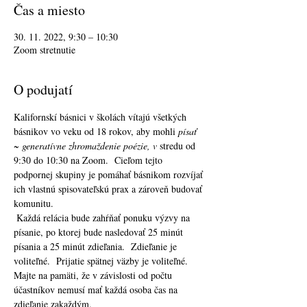
Čas a miesto
30. 11. 2022, 9:30 – 10:30
Zoom stretnutie
O podujatí
Kalifornskí básnici v školách vítajú všetkých 
básnikov vo veku od 18 rokov, aby mohli 
písať 
~ generatívne zhromaždenie poézie, v
 stredu od 
9:30 do 10:30 na Zoom.  Cieľom tejto 
podpornej skupiny je pomáhať básnikom rozvíjať 
ich vlastnú spisovateľskú prax a zároveň budovať 
komunitu. 
 Každá relácia bude zahŕňať ponuku výzvy na 
písanie, po ktorej bude nasledovať 25 minút 
písania a 25 minút zdieľania.  Zdieľanie je 
voliteľné.  Prijatie spätnej väzby je voliteľné.  
Majte na pamäti, že v závislosti od počtu 
účastníkov nemusí mať každá osoba čas na 
zdieľanie zakaždým. 