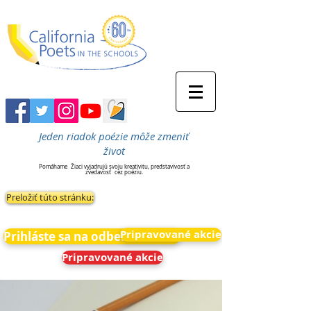
Jeden riadok poézie môže zmeniť
život
Pomáhame
Žiaci vyjadrujú svoju kreativitu, predstavivosť a
zvedavosť
cez poéziu.
Preložiť túto stránku:
Pripravované akcie
Prihláste sa na odber noviniek
Pripravované akcie