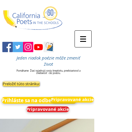
Jeden riadok poézie môže zmeniť
život
Pomáhame
Žiaci vyjadrujú svoju kreativitu, predstavivosť a
zvedavosť
cez poéziu.
Preložiť túto stránku:
Pripravované akcie
Prihláste sa na odber noviniek
Pripravované akcie