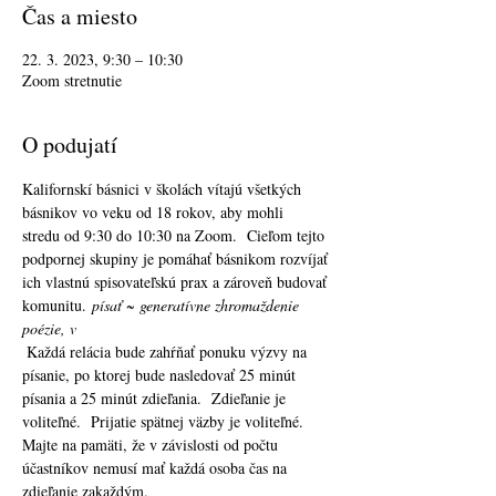
Čas a miesto
22. 3. 2023, 9:30 – 10:30
Zoom stretnutie
O podujatí
Kalifornskí básnici v školách vítajú všetkých 
básnikov vo veku od 18 rokov, aby mohli 
stredu od 9:30 do 10:30 na Zoom.  Cieľom tejto 
podpornej skupiny je pomáhať básnikom rozvíjať 
ich vlastnú spisovateľskú prax a zároveň budovať 
komunitu. 
písať ~ generatívne zhromaždenie 
poézie, v
 Každá relácia bude zahŕňať ponuku výzvy na 
písanie, po ktorej bude nasledovať 25 minút 
písania a 25 minút zdieľania.  Zdieľanie je 
voliteľné.  Prijatie spätnej väzby je voliteľné.  
Majte na pamäti, že v závislosti od počtu 
účastníkov nemusí mať každá osoba čas na 
zdieľanie zakaždým. 