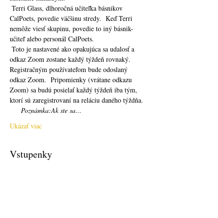
 Terri Glass, dlhoročná učiteľka básnikov 
CalPoets, povedie väčšinu stredy.  Keď Terri 
nemôže viesť skupinu, povedie to iný básnik-
učiteľ alebo personál CalPoets.
 Toto je nastavené ako opakujúca sa udalosť a 
odkaz Zoom zostane každý týždeň rovnaký.  
Registračným používateľom bude odoslaný 
odkaz Zoom.  Pripomienky (vrátane odkazu 
Zoom) sa budú posielať každý týždeň iba tým, 
ktorí sú zaregistrovaní na reláciu daného týždňa. 
Poznámka:
Ak ste sa…
Ukázať viac
Vstupenky
Predaj sa skončil
Typ vstupenky
Free Ticket