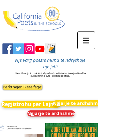
Një varg poezie mund të ndryshojë
një jetë
Ne ndihmojmë
nxënësit shprehin kreativitetin, imagjinatën dhe
kuriozitetin e tyre
përmes poezisë.
Përkthejeni këtë faqe:
Ngjarje të ardhshme
Regjistrohu për Lajmet
Ngjarje të ardhshme