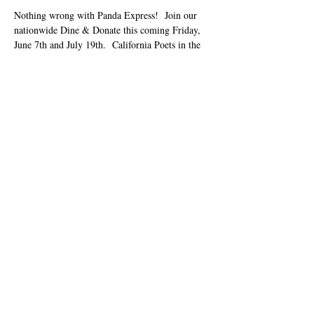
Nothing wrong with Panda Express!  Join our 
nationwide Dine & Donate this coming Friday, 
June 7th and July 19th.  California Poets in the 
Schools will receive 28% of all orders!  Online 
orders only! Apply code 923882 in the 
Fundraiser Code box during online checkout at 
www.pandaexpress.com
 or via App. Place your 
order for pickup or delivery on Friday, June 07 
and July 19th.
Share this event
info@cpits.org
| Tel
415.221.4201
|
PO Box
1328, Santa Rosa, CA 95402
E drejta e autorit 2018
Poetët e Kalifornisë në
shkolla
501 (c) (3) jofitimprurëse