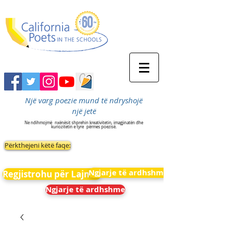
Një varg poezie mund të ndryshojë
një jetë
Ne ndihmojmë
nxënësit shprehin kreativitetin, imagjinatën dhe
kuriozitetin e tyre
përmes poezisë.
Përkthejeni këtë faqe:
Ngjarje të ardhshme
Regjistrohu për Lajmet
Ngjarje të ardhshme