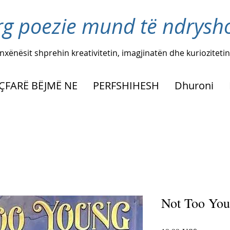
rg poezie mund të ndryshoj
nxënësit shprehin kreativitetin, imagjinatën dhe kuriozitetin
ÇFARË BËJMË NE
PERFSHIHESH
Dhuroni
Not Too You