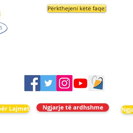
Përkthejeni këtë faqe:
Ngjarje të ardhshme
për Lajmet
Ngj