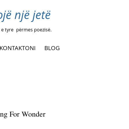
ë një jetë
 e tyre
përmes poezisë.
KONTAKTONI
BLOG
ng For Wonder