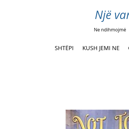
Një va
Ne ndihmojmë
SHTËPI
KUSH JEMI NE