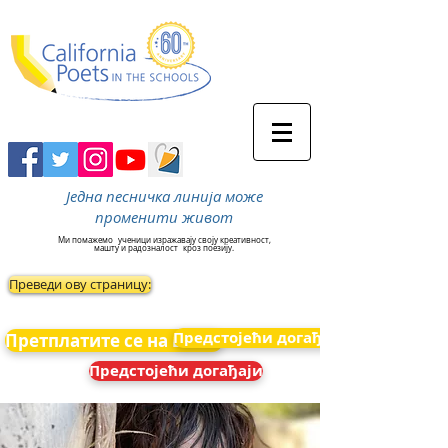
Једна песничка линија може
променити живот
Ми помажемо
ученици изражавају своју креативност,
машту и радозналост
кроз поезију.
Преведи ову страницу:
Предстојећи догађаји
Претплатите се на вести
Предстојећи догађаји