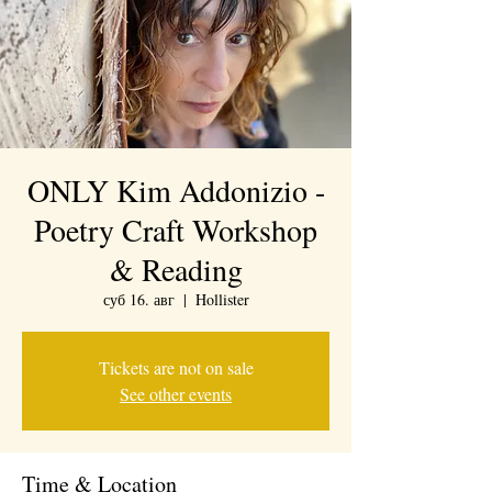
ONLY Kim Addonizio -
Poetry Craft Workshop
& Reading
суб 16. авг
  |  
Hollister
Tickets are not on sale
See other events
Time & Location