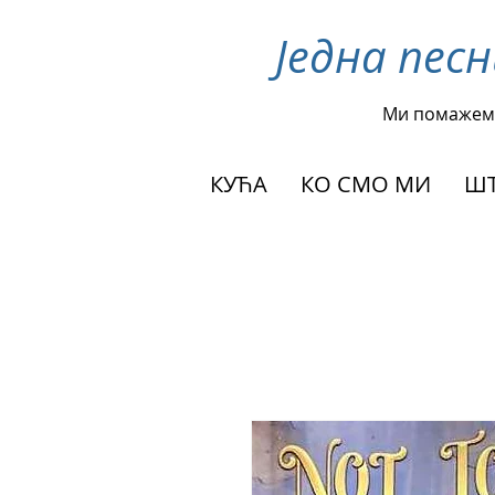
Једна пес
Ми помажем
КУЋА
КО СМО МИ
ШТ