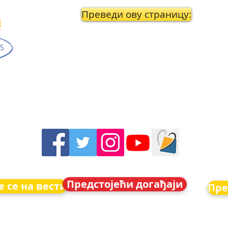
Преведи ову страницу:
Предстојећи догађаји
 се на вести
Пре