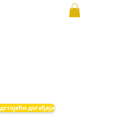
дстојећи догађаји