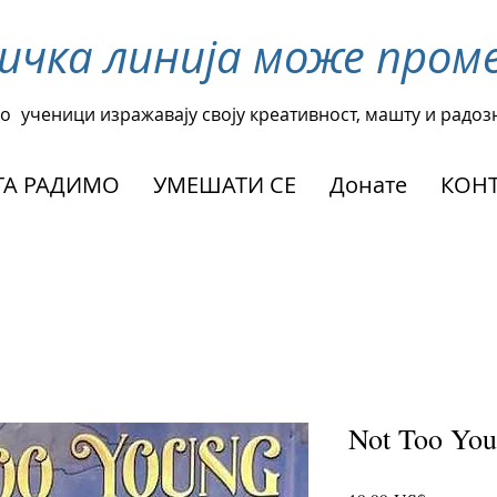
ничка линија може про
о
ученици изражавају своју креативност, машту и радоз
А РАДИМО
УМЕШАТИ СЕ
Донате
КОНТ
Not Too You