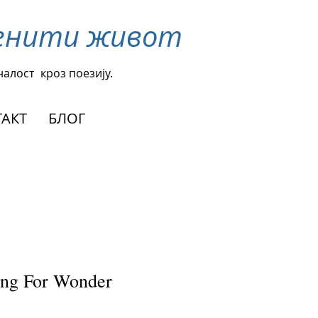
менити живот
налост
кроз поезију.
АКТ
БЛОГ
ng For Wonder