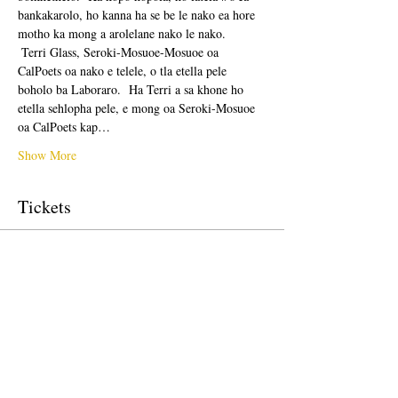
bankakarolo, ho kanna ha se be le nako ea hore 
motho ka mong a arolelane nako le nako. 
 Terri Glass, Seroki-Mosuoe-Mosuoe oa 
CalPoets oa nako e telele, o tla etella pele 
boholo ba Laboraro.  Ha Terri a sa khone ho 
etella sehlopha pele, e mong oa Seroki-Mosuoe 
oa CalPoets kap…
Show More
Tickets
Sale ended
Ticket type
Free Ticket
Price
US$0.00