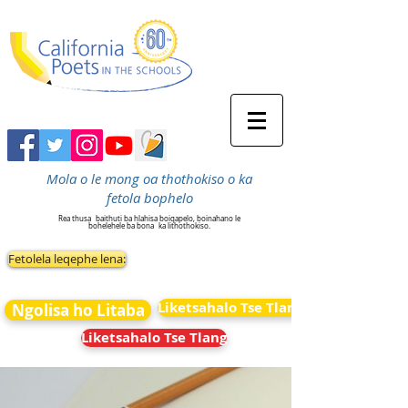
Mola o le mong oa thothokiso o ka
fetola bophelo
Rea thusa
baithuti ba hlahisa boiqapelo, boinahano le
bohelehele ba bona
ka lithothokiso.
Fetolela leqephe lena:
Liketsahalo Tse Tlang
Ngolisa ho Litaba
Liketsahalo Tse Tlang