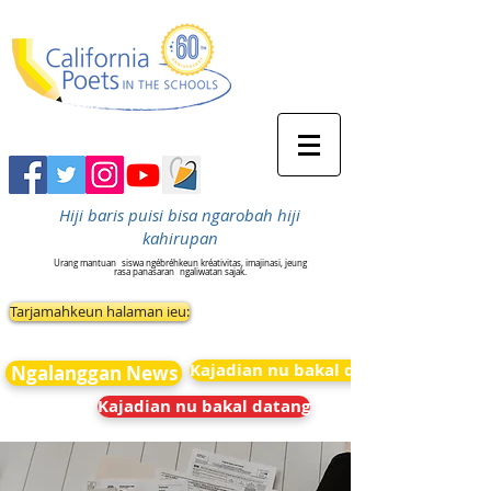
Hiji baris puisi bisa ngarobah hiji
kahirupan
Urang mantuan
siswa ngébréhkeun kréativitas, imajinasi, jeung
rasa panasaran
ngaliwatan sajak.
Tarjamahkeun halaman ieu:
Kajadian nu bakal datang
Ngalanggan News
Kajadian nu bakal datang