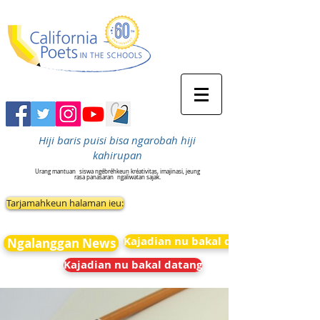
Hiji baris puisi bisa ngarobah hiji
kahirupan
Urang mantuan
siswa ngébréhkeun kréativitas, imajinasi, jeung
rasa panasaran
ngaliwatan sajak.
Tarjamahkeun halaman ieu:
Kajadian nu bakal datang
Ngalanggan News
Kajadian nu bakal datang