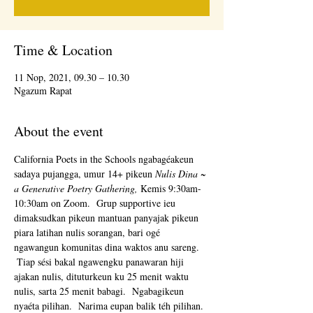
Time & Location
11 Nop, 2021, 09.30 – 10.30
Ngazum Rapat
About the event
California Poets in the Schools ngabagéakeun 
sadaya pujangga, umur 14+ pikeun 
Nulis Dina ~ 
a Generative Poetry Gathering,
 Kemis 9:30am-
10:30am on Zoom.  Grup supportive ieu 
dimaksudkan pikeun mantuan panyajak pikeun 
piara latihan nulis sorangan, bari ogé 
ngawangun komunitas dina waktos anu sareng. 
 Tiap sési bakal ngawengku panawaran hiji 
ajakan nulis, dituturkeun ku 25 menit waktu 
nulis, sarta 25 menit babagi.  Ngabagikeun 
nyaéta pilihan.  Narima eupan balik téh pilihan.  