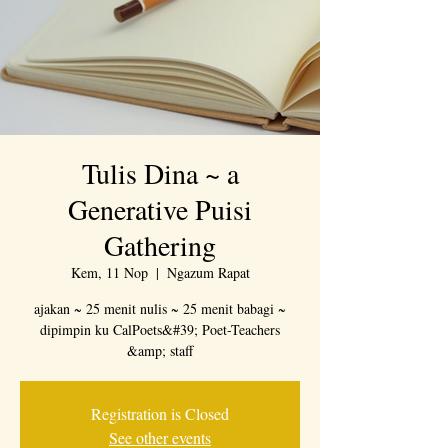
Tulis Dina ~ a
Generative Puisi
Gathering
Kem, 11 Nop
  |  
Ngazum Rapat
ajakan ~ 25 menit nulis ~ 25 menit babagi ~
dipimpin ku CalPoets&#39; Poet-Teachers
&amp; staff
Registration is Closed
See other events