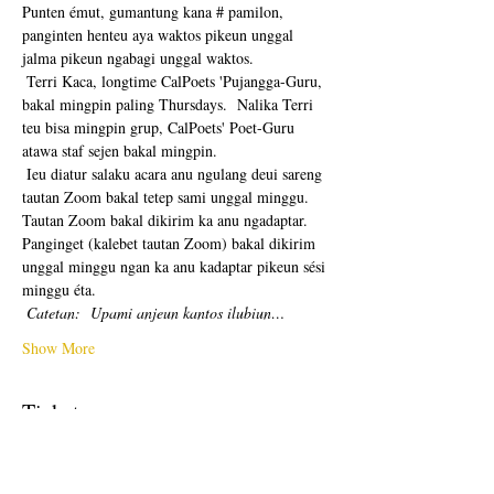
Punten émut, gumantung kana # pamilon, 
panginten henteu aya waktos pikeun unggal 
jalma pikeun ngabagi unggal waktos. 
 Terri Kaca, longtime CalPoets 'Pujangga-Guru, 
bakal mingpin paling Thursdays.  Nalika Terri 
teu bisa mingpin grup, CalPoets' Poet-Guru 
atawa staf sejen bakal mingpin.
 Ieu diatur salaku acara anu ngulang deui sareng 
tautan Zoom bakal tetep sami unggal minggu.  
Tautan Zoom bakal dikirim ka anu ngadaptar.  
Panginget (kalebet tautan Zoom) bakal dikirim 
unggal minggu ngan ka anu kadaptar pikeun sési 
minggu éta. 
Catetan:
Upami anjeun kantos ilubiun…
Show More
Tickets
Sale ended