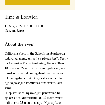
Time & Location
11 Méi, 2022, 09.30 – 10.30
Ngazum Rapat
About the event
California Poets in the Schools ngabagéakeun 
sadaya pujangga, umur 18+ pikeun 
Nulis Dina ~ 
a Generative Poetry Gathering,
 Rebo 9:30am-
10:30am on Zoom.  Grup anu ngadukung ieu 
dimaksudkeun pikeun ngabantosan panyajak 
pikeun ngabina prakték nyerat sorangan, bari 
ogé ngawangun komunitas dina waktos anu 
sami. 
 Tiap sési bakal ngawengku panawaran hiji 
ajakan nulis, dituturkeun ku 25 menit waktu 
nulis, sarta 25 menit babagi.  Ngabagikeun 