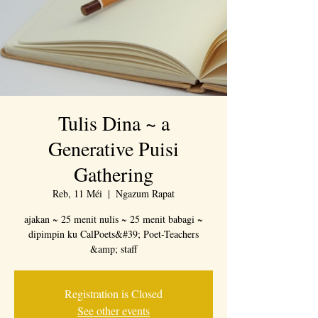
Tulis Dina ~ a
Generative Puisi
Gathering
Reb, 11 Méi
  |  
Ngazum Rapat
ajakan ~ 25 menit nulis ~ 25 menit babagi ~
dipimpin ku CalPoets&#39; Poet-Teachers
&amp; staff
Registration is Closed
See other events