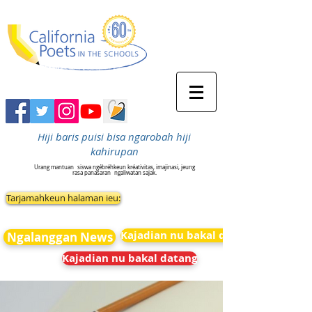
Hiji baris puisi bisa ngarobah hiji
kahirupan
Urang mantuan
siswa ngébréhkeun kréativitas, imajinasi, jeung
rasa panasaran
ngaliwatan sajak.
Tarjamahkeun halaman ieu:
Kajadian nu bakal datang
Ngalanggan News
Kajadian nu bakal datang