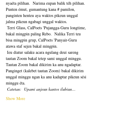
nyaéta pilihan.  Narima eupan balik téh pilihan.  
Punten émut, gumantung kana # pamilon, 
panginten henteu aya waktos pikeun unggal 
jalma pikeun ngabagi unggal waktos. 
 Terri Glass, CalPoets 'Pujangga-Guru longtime, 
bakal mingpin paling Rebo.  Nalika Terri teu 
bisa mingpin grup, CalPoets 'Panyair-Guru 
atawa staf sejen bakal mingpin.
 Ieu diatur salaku acara ngulang deui sareng 
tautan Zoom bakal tetep sami unggal minggu.  
Tautan Zoom bakal dikirim ka anu ngadaptar.  
Panginget (kalebet tautan Zoom) bakal dikirim 
unggal minggu ngan ka anu kadaptar pikeun sési 
minggu éta. 
Catetan:
Upami anjeun kantos ilubiun…
Show More
Tickets